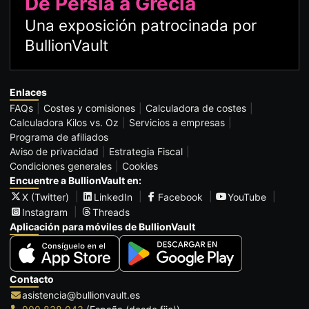
De Persia a Grecia
Una exposición patrocinada por
BullionVault
Enlaces
FAQs
Costes y comisiones
Calculadora de costes
Calculadora Kilos vs. Oz
Servicios a empresas
Programa de afiliados
Aviso de privacidad
Estrategia Fiscal
Condiciones generales
Cookies
Encuentre a BullionVault en:
X (Twitter)
LinkedIn
Facebook
YouTube
Instagram
Threads
Aplicación para móviles de BullionVault
Contacto
asistencia@bullionvault.es