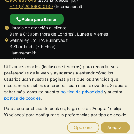
900 838 043
(España (desde fijo))
+44 (0)20 8600 0130
(Internacional)
Pulse para llamar
Horario de atención al cliente:
9am a 8:30pm (hora de Londres), Lunes a Viernes
Galmarley Ltd T/A BullionVault
3 Shortlands (7th Floor)
Hammersmith
Londres
W6 8DA
Utilizamos cookies (incluso de terceros) para recordar sus
Reino Unido
preferencias de la web y ayudarnos a entendr cómo los
usuarios usan nuestras páginas para que los anuncios que
mostramos en sitios de terceros sean más relevantes. Si quiere
saber más, consulte nuestra
política de privacidad
y nuestra
política de cookies
.
TrustScore 4.5 | 284 reseñas
Para aceptar el uso de cookies, haga clic en 'Aceptar' o elija
NOTA:
El valor de los metales preciosos puede tanto bajar como
'Opciones' para configurar sus preferencias por tipo de cookie.
subir. Las tendencias históricas no garantizan la evolución
futura de los precios. Nada de lo contenido en los sitios web de
Opciones
Aceptar
BullionVault ni en ninguna de sus comunicaciones constituye
asesoramiento en materia de inversión. Debería buscar