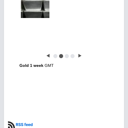
◀
⬤
⬤
⬤
⬤
▶
Gold 1 week
GMT
RSS feed