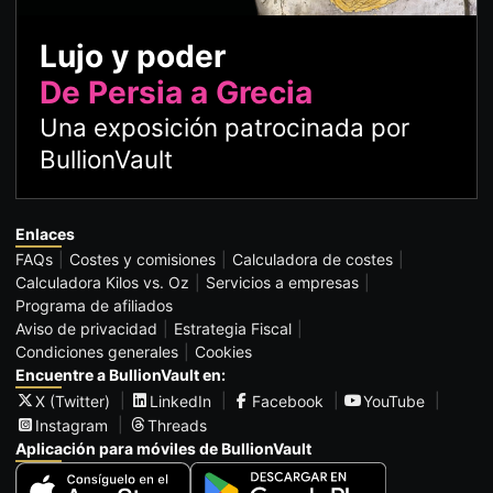
Lujo y poder
De Persia a Grecia
Una exposición patrocinada por
BullionVault
Enlaces
FAQs
Costes y comisiones
Calculadora de costes
Calculadora Kilos vs. Oz
Servicios a empresas
Programa de afiliados
Aviso de privacidad
Estrategia Fiscal
Condiciones generales
Cookies
Encuentre a BullionVault en:
X (Twitter)
LinkedIn
Facebook
YouTube
Instagram
Threads
Aplicación para móviles de BullionVault