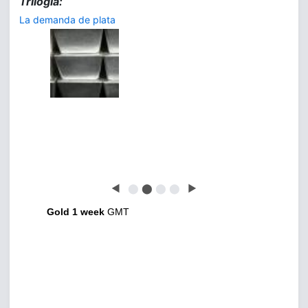
Trilogía:
La demanda de plata
◀
⬤
⬤
⬤
⬤
▶
Gold 1 week
GMT