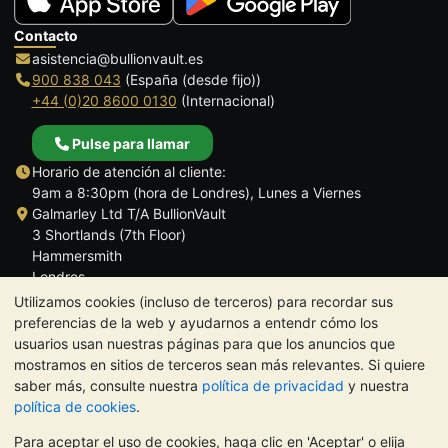
Contacto
asistencia@bullionvault.es
900 838 043
(España (desde fijo))
+44 (0)20 8600 0130
(Internacional)
Pulse para llamar
Horario de atención al cliente:
9am a 8:30pm (hora de Londres), Lunes a Viernes
Galmarley Ltd T/A BullionVault
3 Shortlands (7th Floor)
Hammersmith
Londres
W6 8DA
Utilizamos cookies (incluso de terceros) para recordar sus
Reino Unido
preferencias de la web y ayudarnos a entendr cómo los
usuarios usan nuestras páginas para que los anuncios que
mostramos en sitios de terceros sean más relevantes. Si quiere
saber más, consulte nuestra
política de privacidad
y nuestra
política de cookies
.
TrustScore 4.5 | 284 reseñas
Para aceptar el uso de cookies, haga clic en 'Aceptar' o elija
NOTA:
El valor de los metales preciosos puede tanto bajar como