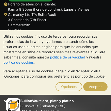
Horario de atención al cliente:
9am a 8:30pm (hora de Londres), Lunes a Viernes
Galmarley Ltd T/A BullionVault
3 Shortlands (7th Floor)
Hammersmith
Londres
W6 8DA
Utilizamos cookies (incluso de terceros) para recordar sus
Reino Unido
preferencias de la web y ayudarnos a entendr cómo los
usuarios usan nuestras páginas para que los anuncios que
mostramos en sitios de terceros sean más relevantes. Si quiere
saber más, consulte nuestra
política de privacidad
y nuestra
política de cookies
.
TrustScore 4.5 | 284 reseñas
Para aceptar el uso de cookies, haga clic en 'Aceptar' o elija
NOTA:
El valor de los metales preciosos puede tanto bajar como
'Opciones' para configurar sus preferencias por tipo de cookie.
subir. Las tendencias históricas no garantizan la evolución
futura de los precios. Nada de lo contenido en los sitios web de
Opciones
Aceptar
BullionVault ni en ninguna de sus comunicaciones constituye
asesoramiento en materia de inversión. Debería buscar
asesoramiento profesional para determinar si poseer metales
BullionVault: oro, plata y platino
preciosos es adecuado para usted.
BullionVault (Galmarley Ltd.)
El servicio de BullionVault es propiedad de Galmarley Limited,