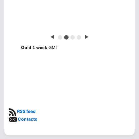
◀
⬤
⬤
⬤
⬤
▶
Gold 1 week
GMT
RSS feed
Contacto