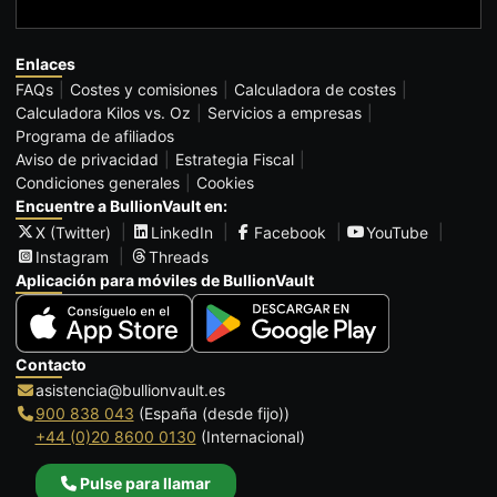
Enlaces
FAQs
Costes y comisiones
Calculadora de costes
Calculadora Kilos vs. Oz
Servicios a empresas
Programa de afiliados
Aviso de privacidad
Estrategia Fiscal
Condiciones generales
Cookies
Encuentre a BullionVault en:
X (Twitter)
LinkedIn
Facebook
YouTube
Instagram
Threads
Aplicación para móviles de BullionVault
Contacto
asistencia@bullionvault.es
900 838 043
(España (desde fijo))
+44 (0)20 8600 0130
(Internacional)
Pulse para llamar