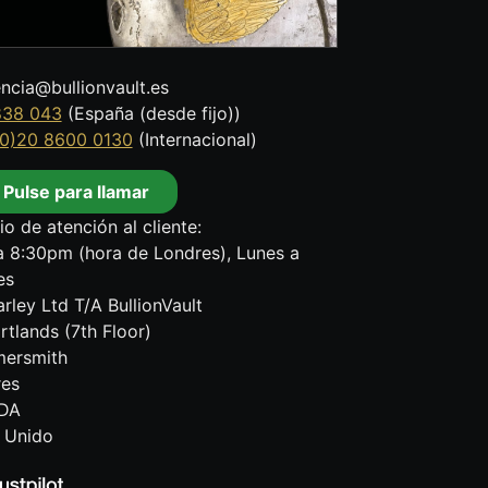
encia@bullionvault.es
838 043
(España (desde fijo))
0)20 8600 0130
(Internacional)
Pulse para llamar
io de atención al cliente:
 8:30pm (hora de Londres), Lunes a
es
rley Ltd T/A BullionVault
rtlands (7th Floor)
ersmith
res
DA
 Unido