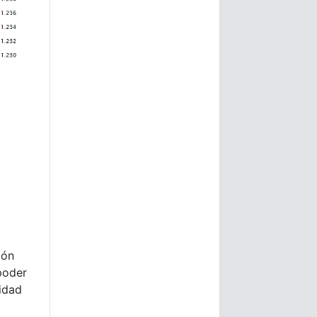
ión
poder
lidad