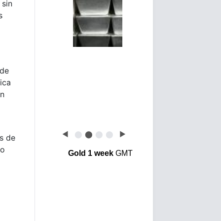
 sin
s
 de
ica
un
◀
⬤
⬤
⬤
⬤
▶
s de
ro
Gold 1 week
GMT