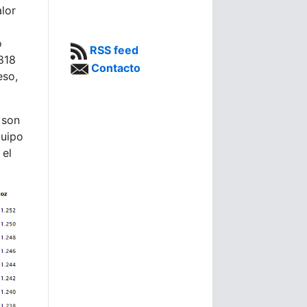
lor
o
RSS feed
818
Contacto
eso,
 son
quipo
 el