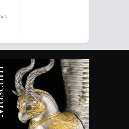
s
ones