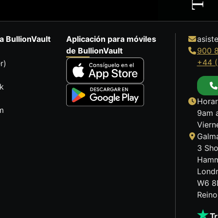
a BullionVault
Aplicación para móviles
asist
de BullionVault
900 
+44 (
r)
k
Horar
m
9am a
Viern
Galma
3 Sho
Hamm
Lond
W6 8
Reino