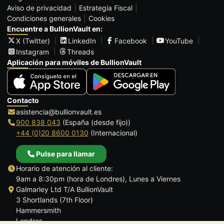
Aviso de privacidad
Estrategia Fiscal
Condiciones generales
Cookies
Encuentre a BullionVault en:
X (Twitter)
LinkedIn
Facebook
YouTube
Instagram
Threads
Aplicación para móviles de BullionVault
Contacto
asistencia@bullionvault.es
900 838 043
(España (desde fijo))
+44 (0)20 8600 0130
(Internacional)
Pulse para llamar
Horario de atención al cliente:
9am a 8:30pm (hora de Londres), Lunes a Viernes
Galmarley Ltd T/A BullionVault
3 Shortlands (7th Floor)
Hammersmith
Londres