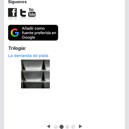
Síguenos
Trilogía:
La demanda de plata
◀
⬤
⬤
⬤
⬤
▶