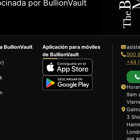
cinada por BullionVault
a BullionVault
Aplicación para móviles
asist
de BullionVault
900 
+44 (
r)
k
Horar
m
9am a
Viern
Galma
3 Sho
Hamm
Lond
W6 8