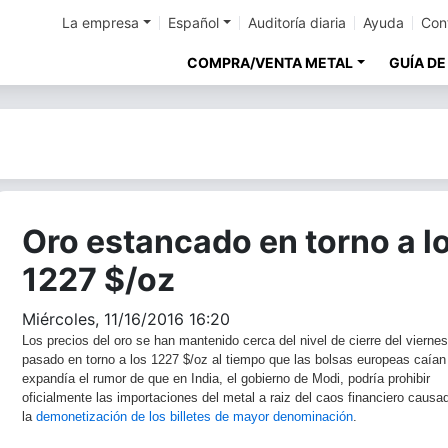
La empresa
Español
Auditoría diaria
Ayuda
Con
COMPRA/VENTA METAL
GUÍA DE
Oro estancado en torno a l
1227 $/oz
Miércoles, 11/16/2016 16:20
Los precios del oro se han mantenido cerca del nivel de cierre del viernes
pasado en torno a los 1227 $/oz al tiempo que las bolsas europeas caían
expandía el rumor de que en India, el gobierno de Modi, podría prohibir
oficialmente las importaciones del metal a raiz del caos financiero causa
la
demonetización de los billetes de mayor denominación
.