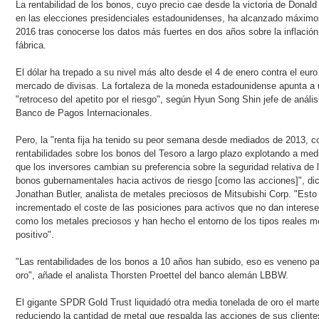
La rentabilidad de los bonos, cuyo precio cae desde la victoria de Donal
en las elecciones presidenciales estadounidenses, ha alcanzado máximo
2016 tras conocerse los datos más fuertes en dos años sobre la inflación
fábrica.
El dólar ha trepado a su nivel más alto desde el 4 de enero contra el euro
mercado de divisas. La fortaleza de la moneda estadounidense apunta a 
"retroceso del apetito por el riesgo", según Hyun Song Shin jefe de anális
Banco de Pagos Internacionales.
Pero, la "renta fija ha tenido su peor semana desde mediados de 2013, c
rentabilidades sobre los bonos del Tesoro a largo plazo explotando a med
que los inversores cambian su preferencia sobre la seguridad relativa de 
bonos gubernamentales hacia activos de riesgo [como las acciones]", di
Jonathan Butler, analista de metales preciosos de Mitsubishi Corp. "Esto
incrementado el coste de las posiciones para activos que no dan interes
como los metales preciosos y han hecho el entorno de los tipos reales 
positivo".
"Las rentabilidades de los bonos a 10 años han subido, eso es veneno pa
oro", añade el analista Thorsten Proettel del banco alemán LBBW.
El gigante SPDR Gold Trust liquidadó otra media tonelada de oro el mart
reduciendo la cantidad de metal que respalda las acciones de sus cliente