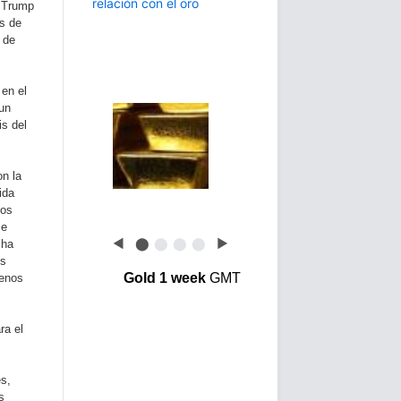
d Trump
s de
 de
 en el
un
is del
on la
ida
los
ce
◀
⬤
⬤
⬤
⬤
▶
 ha
es
Gold 1 week
GMT
menos
ra el
es,
s