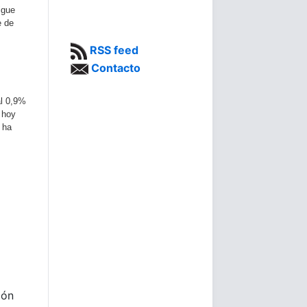
igue
e de
RSS feed
Contacto
al 0,9%
 hoy
 ha
ión