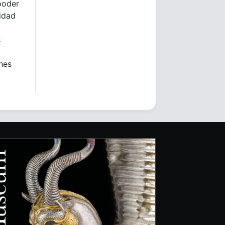
poder
lidad
s
ones