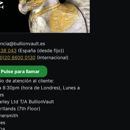
encia@bullionvault.es
838 043
(España (desde fijo))
0)20 8600 0130
(Internacional)
Pulse para llamar
io de atención al cliente:
 8:30pm (hora de Londres), Lunes a
es
rley Ltd T/A BullionVault
rtlands (7th Floor)
ersmith
res
DA