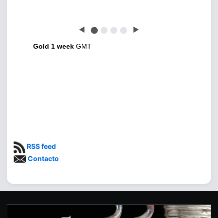
◀
⬤
⬤
⬤
⬤
▶
Gold 1 week
GMT
RSS feed
Contacto