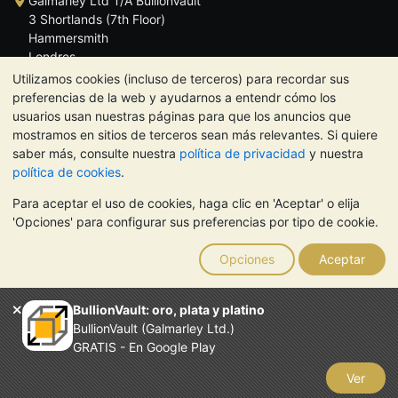
Galmarley Ltd T/A BullionVault
3 Shortlands (7th Floor)
Hammersmith
Londres
W6 8DA
Utilizamos cookies (incluso de terceros) para recordar sus
Reino Unido
preferencias de la web y ayudarnos a entendr cómo los
usuarios usan nuestras páginas para que los anuncios que
mostramos en sitios de terceros sean más relevantes. Si quiere
saber más, consulte nuestra
política de privacidad
y nuestra
política de cookies
.
TrustScore 4.5 | 284 reseñas
Para aceptar el uso de cookies, haga clic en 'Aceptar' o elija
NOTA:
El valor de los metales preciosos puede tanto bajar como
'Opciones' para configurar sus preferencias por tipo de cookie.
subir. Las tendencias históricas no garantizan la evolución
futura de los precios. Nada de lo contenido en los sitios web de
Opciones
Aceptar
BullionVault ni en ninguna de sus comunicaciones constituye
asesoramiento en materia de inversión. Debería buscar
asesoramiento profesional para determinar si poseer metales
BullionVault: oro, plata y platino
preciosos es adecuado para usted.
BullionVault (Galmarley Ltd.)
El servicio de BullionVault es propiedad de Galmarley Limited,
GRATIS - En Google Play
empresa registrada en Gran Bretaña con el número 4943684
BullionVault Ltd © 2026
Ver