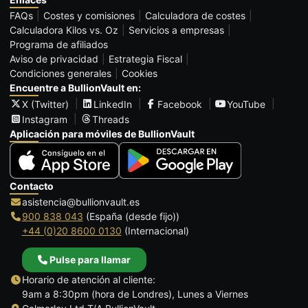
FAQs
Costes y comisiones
Calculadora de costes
Calculadora Kilos vs. Oz
Servicios a empresas
Programa de afiliados
Aviso de privacidad
Estrategia Fiscal
Condiciones generales
Cookies
Encuentre a BullionVault en:
X (Twitter)
LinkedIn
Facebook
YouTube
Instagram
Threads
Aplicación para móviles de BullionVault
Contacto
asistencia@bullionvault.es
900 838 043
(España (desde fijo))
+44 (0)20 8600 0130
(Internacional)
Pulse para llamar
Horario de atención al cliente:
9am a 8:30pm (hora de Londres), Lunes a Viernes