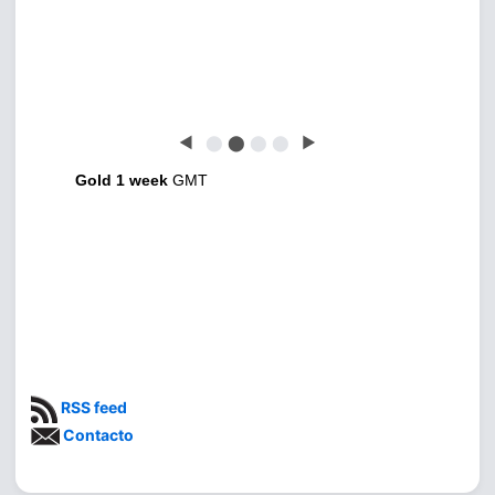
◀
⬤
⬤
⬤
⬤
▶
Gold 1 week
GMT
RSS feed
Contacto