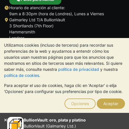
Horario de atención al cliente:
9am a 8:30pm (hora de Londres), Lunes a Viernes
Galmarley Ltd T/A BullionVault
3 Shortlands (7th Floor)
Hammersmith
Londres
W6 8DA
Utilizamos cookies (incluso de terceros) para recordar sus
Reino Unido
preferencias de la web y ayudarnos a entendr cómo los
usuarios usan nuestras páginas para que los anuncios que
mostramos en sitios de terceros sean más relevantes. Si quiere
saber más, consulte nuestra
política de privacidad
y nuestra
política de cookies
.
TrustScore 4.5 | 284 reseñas
Para aceptar el uso de cookies, haga clic en 'Aceptar' o elija
NOTA:
El valor de los metales preciosos puede tanto bajar como
'Opciones' para configurar sus preferencias por tipo de cookie.
subir. Las tendencias históricas no garantizan la evolución
futura de los precios. Nada de lo contenido en los sitios web de
Opciones
Aceptar
BullionVault ni en ninguna de sus comunicaciones constituye
asesoramiento en materia de inversión. Debería buscar
asesoramiento profesional para determinar si poseer metales
BullionVault: oro, plata y platino
preciosos es adecuado para usted.
BullionVault (Galmarley Ltd.)
El servicio de BullionVault es propiedad de Galmarley Limited,