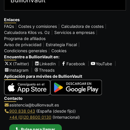
Enlaces
FAQs
Costes y comisiones
Calculadora de costes
Calculadora Kilos vs. Oz
Servicios a empresas
Programa de afiliados
Aviso de privacidad
Estrategia Fiscal
Condiciones generales
Cookies
Encuentre a BullionVault en:
X (Twitter)
LinkedIn
Facebook
YouTube
Instagram
Threads
Aplicación para móviles de BullionVault
Contacto
asistencia@bullionvault.es
900 838 043
(España (desde fijo))
+44 (0)20 8600 0130
(Internacional)
Pulse para llamar