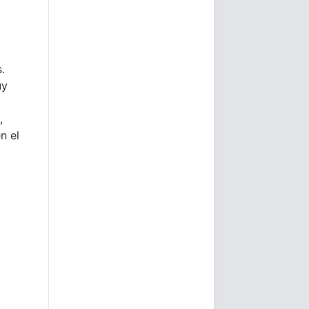
.
uy
,
n el