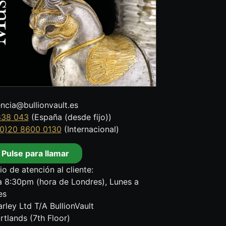
encia@bullionvault.es
838 043
(España (desde fijo))
0)20 8600 0130
(Internacional)
Pulse para llamar
io de atención al cliente:
 8:30pm (hora de Londres), Lunes a
es
rley Ltd T/A BullionVault
rtlands (7th Floor)