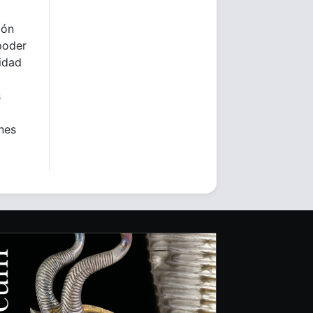
ión
poder
lidad
s
ones