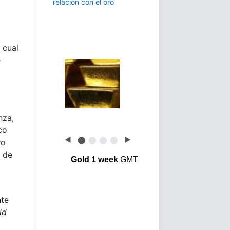
 cual
e
nza,
co
◀
⬤
⬤
⬤
⬤
▶
ro
 de
Gold 1 week
GMT
nte
ld