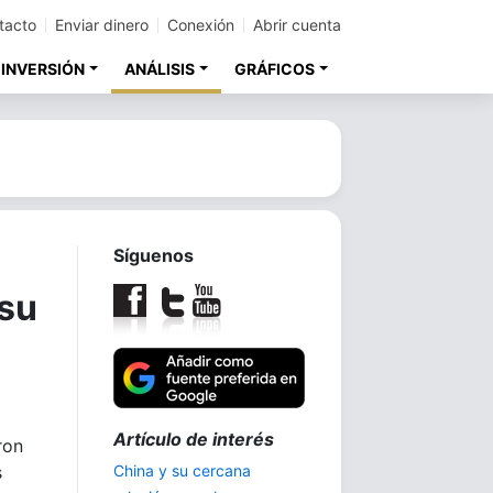
tacto
Enviar dinero
Conexión
Abrir cuenta
 INVERSIÓN
ANÁLISIS
GRÁFICOS
Síguenos
 su
Trilogía:
ron
s
La demanda de plata