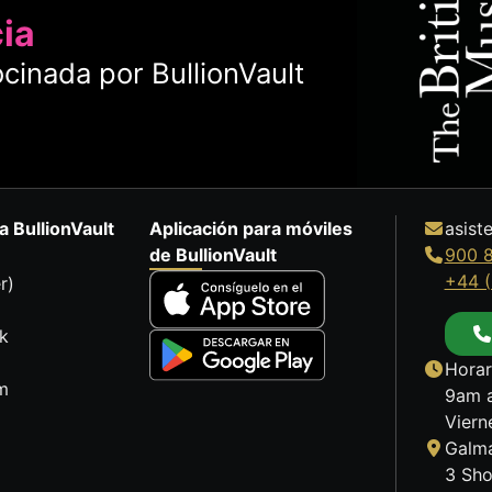
cia
cinada por BullionVault
a BullionVault
Aplicación para móviles
asist
de BullionVault
900 
+44 (
r)
k
Horar
m
9am a
Viern
Galma
3 Sho