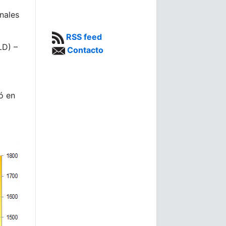
nales
RSS feed
LD) –
Contacto
ó en