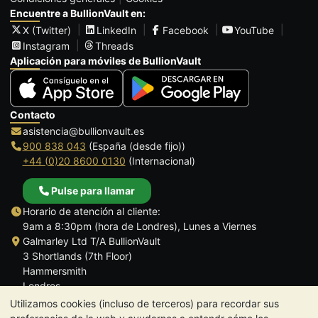
Encuentre a BullionVault en:
X (Twitter)
LinkedIn
Facebook
YouTube
Instagram
Threads
Aplicación para móviles de BullionVault
Contacto
asistencia@bullionvault.es
900 838 043
(España (desde fijo))
+44 (0)20 8600 0130
(Internacional)
Pulse para llamar
Horario de atención al cliente:
9am a 8:30pm (hora de Londres), Lunes a Viernes
Galmarley Ltd T/A BullionVault
3 Shortlands (7th Floor)
Hammersmith
Londres
W6 8DA
Utilizamos cookies (incluso de terceros) para recordar sus
Reino Unido