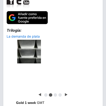
Trilogía:
La demanda de plata
◀
⬤
⬤
⬤
⬤
▶
Gold 1 week
GMT