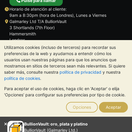
Pulse para llamar
Horario de atención al cliente:
9am a 8:30pm (hora de Londres), Lunes a Viernes
Galmarley Ltd T/A BullionVault
3 Shortlands (7th Floor)
Hammersmith
Londres
W6 8DA
Utilizamos cookies (incluso de terceros) para recordar sus
Reino Unido
preferencias de la web y ayudarnos a entendr cómo los
usuarios usan nuestras páginas para que los anuncios que
mostramos en sitios de terceros sean más relevantes. Si quiere
saber más, consulte nuestra
política de privacidad
y nuestra
política de cookies
.
TrustScore 4.5 | 284 reseñas
Para aceptar el uso de cookies, haga clic en 'Aceptar' o elija
NOTA:
El valor de los metales preciosos puede tanto bajar como
'Opciones' para configurar sus preferencias por tipo de cookie.
subir. Las tendencias históricas no garantizan la evolución
futura de los precios. Nada de lo contenido en los sitios web de
Opciones
Aceptar
BullionVault ni en ninguna de sus comunicaciones constituye
asesoramiento en materia de inversión. Debería buscar
asesoramiento profesional para determinar si poseer metales
BullionVault: oro, plata y platino
preciosos es adecuado para usted.
BullionVault (Galmarley Ltd.)