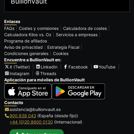
BullionVault
Enlaces
FAQs
Costes y comisiones
Calculadora de costes
Calculadora Kilos vs. Oz
Servicios a empresas
Programa de afiliados
Aviso de privacidad
Estrategia Fiscal
Condiciones generales
Cookies
Encuentre a BullionVault en:
X (Twitter)
LinkedIn
Facebook
YouTube
Instagram
Threads
Aplicación para móviles de BullionVault
Contacto
asistencia@bullionvault.es
900 838 043
(España (desde fijo))
+44 (0)20 8600 0130
(Internacional)