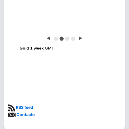
◀
⬤
⬤
⬤
⬤
▶
Gold 1 week
GMT
RSS feed
Contacto