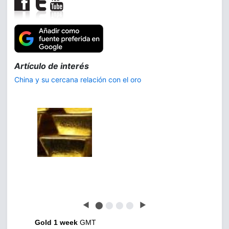
Trilogía:
La demanda de plata
◀
⬤
⬤
⬤
⬤
▶
Gold 1 week
GMT