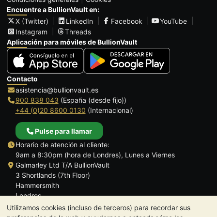
Encuentre a BullionVault en:
X (Twitter)
LinkedIn
Facebook
YouTube
Instagram
Threads
Aplicación para móviles de BullionVault
Contacto
asistencia@bullionvault.es
900 838 043
(España (desde fijo))
+44 (0)20 8600 0130
(Internacional)
Pulse para llamar
Horario de atención al cliente:
9am a 8:30pm (hora de Londres), Lunes a Viernes
Galmarley Ltd T/A BullionVault
3 Shortlands (7th Floor)
Hammersmith
Londres
W6 8DA
Utilizamos cookies (incluso de terceros) para recordar sus
Reino Unido