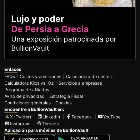
Lujo y poder
De Persia a Grecia
Una exposición patrocinada por
BullionVault
Enlaces
FAQs
Costes y comisiones
Calculadora de costes
Calculadora Kilos vs. Oz
Servicios a empresas
Programa de afiliados
Aviso de privacidad
Estrategia Fiscal
Condiciones generales
Cookies
Encuentre a BullionVault en:
X (Twitter)
LinkedIn
Facebook
YouTube
Instagram
Threads
Aplicación para móviles de BullionVault