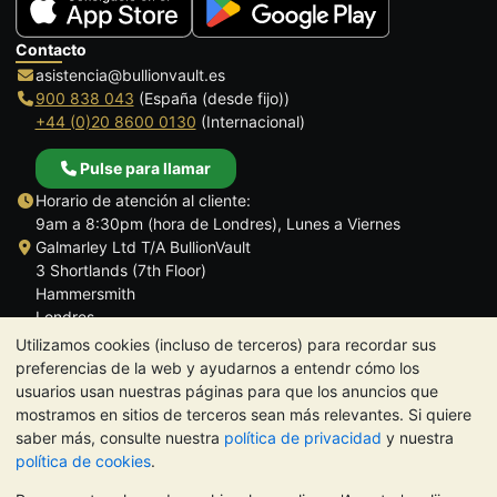
Contacto
asistencia@bullionvault.es
900 838 043
(España (desde fijo))
+44 (0)20 8600 0130
(Internacional)
Pulse para llamar
Horario de atención al cliente:
9am a 8:30pm (hora de Londres), Lunes a Viernes
Galmarley Ltd T/A BullionVault
3 Shortlands (7th Floor)
Hammersmith
Londres
W6 8DA
Utilizamos cookies (incluso de terceros) para recordar sus
Reino Unido
preferencias de la web y ayudarnos a entendr cómo los
usuarios usan nuestras páginas para que los anuncios que
mostramos en sitios de terceros sean más relevantes. Si quiere
saber más, consulte nuestra
política de privacidad
y nuestra
política de cookies
.
TrustScore 4.5 | 284 reseñas