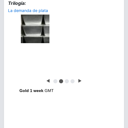
Trilogía:
La demanda de plata
◀
⬤
⬤
⬤
⬤
▶
Gold 1 week
GMT