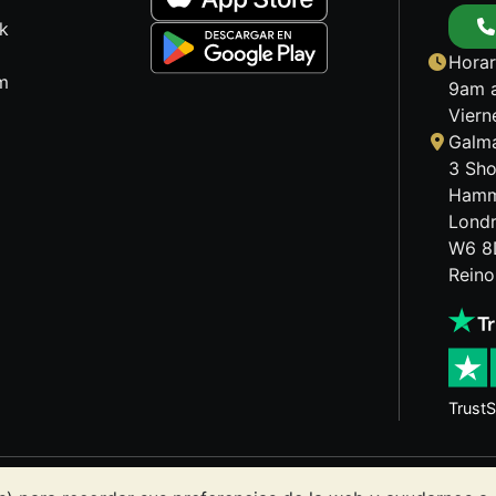
k
Horar
m
9am a
Viern
Galma
3 Sho
Hamm
Lond
W6 8
Reino
TrustS
s puede tanto bajar como subir. Las tendencias históricas n