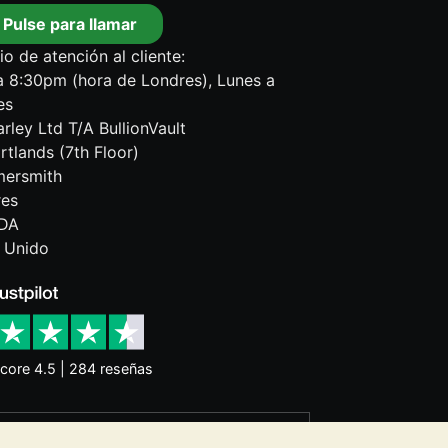
Pulse para llamar
io de atención al cliente:
 8:30pm (hora de Londres), Lunes a
es
rley Ltd T/A BullionVault
rtlands (7th Floor)
ersmith
res
DA
 Unido
core 4.5 | 284 reseñas
o garantizan la evolución futura de los