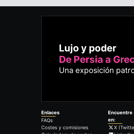
Lujo y poder
De Persia a Gre
Una exposición patro
Enlaces
Encuentre 
en:
FAQs
Costes y comisiones
X (Twitte