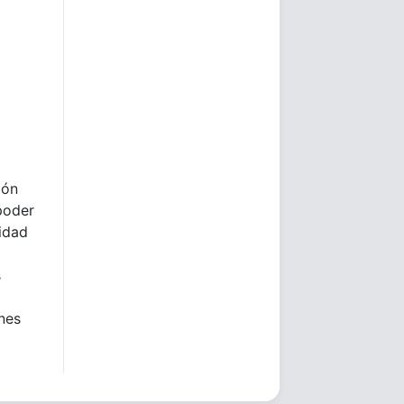
ión
poder
lidad
s
ones