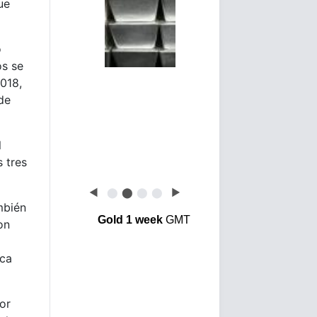
ue
o
os se
2018,
de
l
 tres
◀
⬤
⬤
⬤
⬤
▶
mbién
Gold 1 week
GMT
on
ica
or