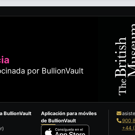
cia
cinada por BullionVault
a BullionVault
Aplicación para móviles
asist
de BullionVault
900 
+44 (
r)