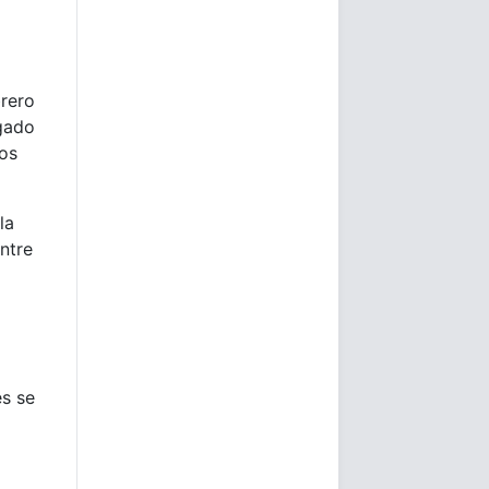
rero
ogado
os
la
ntre
es se