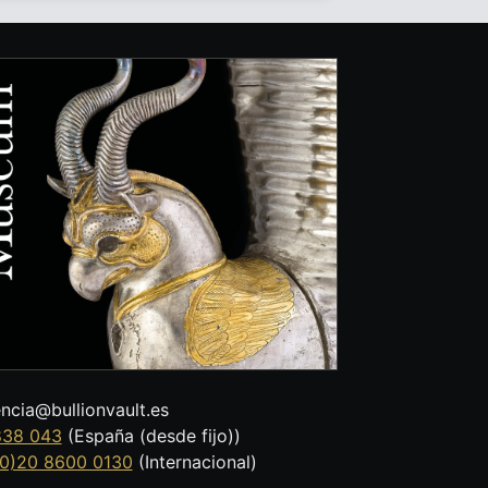
encia@bullionvault.es
838 043
(España (desde fijo))
0)20 8600 0130
(Internacional)