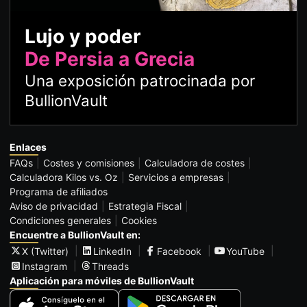
Lujo y poder
De Persia a Grecia
Una exposición patrocinada por
BullionVault
Enlaces
FAQs
Costes y comisiones
Calculadora de costes
Calculadora Kilos vs. Oz
Servicios a empresas
Programa de afiliados
Aviso de privacidad
Estrategia Fiscal
Condiciones generales
Cookies
Encuentre a BullionVault en:
X (Twitter)
LinkedIn
Facebook
YouTube
Instagram
Threads
Aplicación para móviles de BullionVault