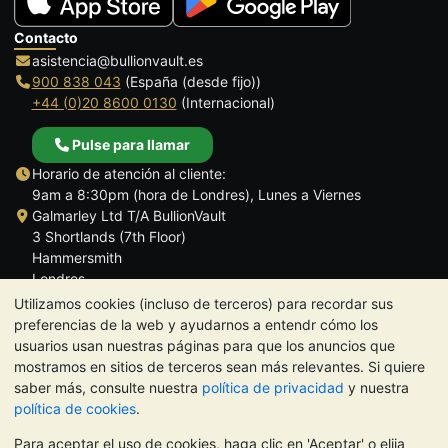
Contacto
asistencia@bullionvault.es
900 838 043
(España (desde fijo))
+44 (0)20 8600 0130
(Internacional)
Pulse para llamar
Horario de atención al cliente:
9am a 8:30pm (hora de Londres), Lunes a Viernes
Galmarley Ltd T/A BullionVault
3 Shortlands (7th Floor)
Hammersmith
Londres
W6 8DA
Utilizamos cookies (incluso de terceros) para recordar sus
Reino Unido
preferencias de la web y ayudarnos a entendr cómo los
usuarios usan nuestras páginas para que los anuncios que
mostramos en sitios de terceros sean más relevantes. Si quiere
saber más, consulte nuestra
política de privacidad
y nuestra
política de cookies
.
TrustScore 4.5 | 284 reseñas
Para aceptar el uso de cookies, haga clic en 'Aceptar' o elija
NOTA:
El valor de los metales preciosos puede tanto bajar como