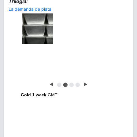
Trilogía:
La demanda de plata
◀
⬤
⬤
⬤
⬤
▶
Gold 1 week
GMT