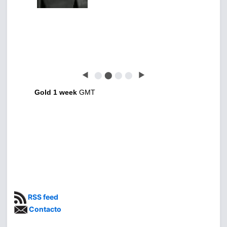
◀
⬤
⬤
⬤
⬤
▶
Gold 1 week
GMT
RSS feed
Contacto