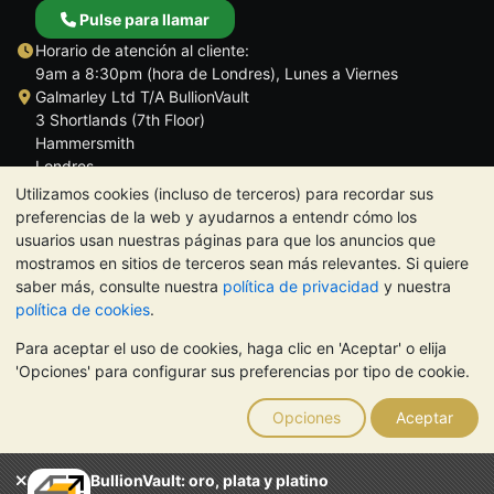
Pulse para llamar
Horario de atención al cliente:
9am a 8:30pm (hora de Londres), Lunes a Viernes
Galmarley Ltd T/A BullionVault
3 Shortlands (7th Floor)
Hammersmith
Londres
W6 8DA
Utilizamos cookies (incluso de terceros) para recordar sus
Reino Unido
preferencias de la web y ayudarnos a entendr cómo los
usuarios usan nuestras páginas para que los anuncios que
mostramos en sitios de terceros sean más relevantes. Si quiere
saber más, consulte nuestra
política de privacidad
y nuestra
política de cookies
.
TrustScore 4.5 | 284 reseñas
Para aceptar el uso de cookies, haga clic en 'Aceptar' o elija
NOTA:
El valor de los metales preciosos puede tanto bajar como
'Opciones' para configurar sus preferencias por tipo de cookie.
subir. Las tendencias históricas no garantizan la evolución
futura de los precios. Nada de lo contenido en los sitios web de
Opciones
Aceptar
BullionVault ni en ninguna de sus comunicaciones constituye
asesoramiento en materia de inversión. Debería buscar
asesoramiento profesional para determinar si poseer metales
BullionVault: oro, plata y platino
preciosos es adecuado para usted.