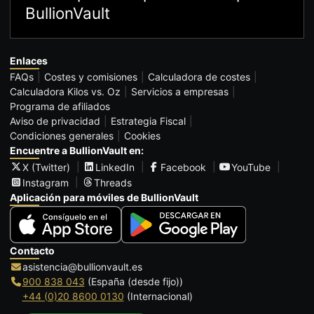
BullionVault
Enlaces
FAQs
Costes y comisiones
Calculadora de costes
Calculadora Kilos vs. Oz
Servicios a empresas
Programa de afiliados
Aviso de privacidad
Estrategia Fiscal
Condiciones generales
Cookies
Encuentre a BullionVault en:
X (Twitter)
LinkedIn
Facebook
YouTube
Instagram
Threads
Aplicación para móviles de BullionVault
Contacto
asistencia@bullionvault.es
900 838 043
(España (desde fijo))
+44 (0)20 8600 0130
(Internacional)