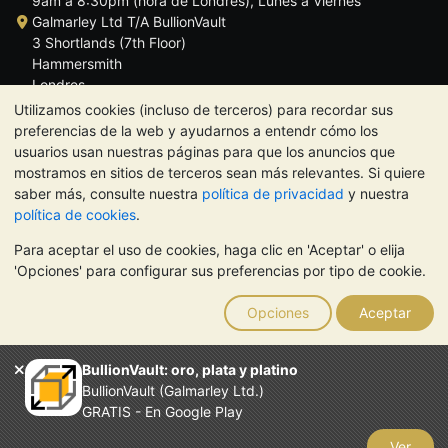
9am a 8:30pm (hora de Londres), Lunes a Viernes
Galmarley Ltd T/A BullionVault
3 Shortlands (7th Floor)
Hammersmith
Londres
W6 8DA
Utilizamos cookies (incluso de terceros) para recordar sus
Reino Unido
preferencias de la web y ayudarnos a entendr cómo los
usuarios usan nuestras páginas para que los anuncios que
mostramos en sitios de terceros sean más relevantes. Si quiere
saber más, consulte nuestra
política de privacidad
y nuestra
política de cookies
.
TrustScore 4.5 | 284 reseñas
Para aceptar el uso de cookies, haga clic en 'Aceptar' o elija
NOTA:
El valor de los metales preciosos puede tanto bajar como
'Opciones' para configurar sus preferencias por tipo de cookie.
subir. Las tendencias históricas no garantizan la evolución
futura de los precios. Nada de lo contenido en los sitios web de
Opciones
Aceptar
BullionVault ni en ninguna de sus comunicaciones constituye
asesoramiento en materia de inversión. Debería buscar
asesoramiento profesional para determinar si poseer metales
BullionVault: oro, plata y platino
preciosos es adecuado para usted.
BullionVault (Galmarley Ltd.)
El servicio de BullionVault es propiedad de Galmarley Limited,
GRATIS - En Google Play
empresa registrada en Gran Bretaña con el número 4943684
BullionVault Ltd © 2026
Ver