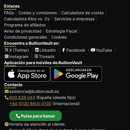
Enlaces
FAQs
Costes y comisiones
Calculadora de costes
Calculadora Kilos vs. Oz
Servicios a empresas
Programa de afiliados
Aviso de privacidad
Estrategia Fiscal
Condiciones generales
Cookies
Encuentre a BullionVault en:
X (Twitter)
LinkedIn
Facebook
YouTube
Instagram
Threads
Aplicación para móviles de BullionVault
Contacto
asistencia@bullionvault.es
900 838 043
(España (desde fijo))
+44 (0)20 8600 0130
(Internacional)
Pulse para llamar
Horario de atención al cliente: