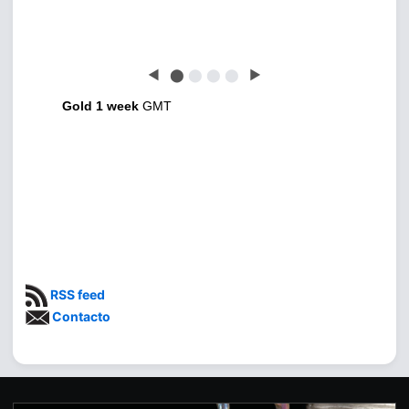
◀
⬤
⬤
⬤
⬤
▶
Gold 1 week
GMT
RSS feed
Contacto