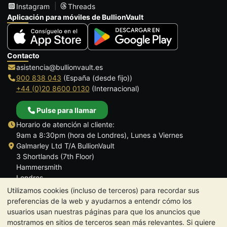
Instagram
Threads
Aplicación para móviles de BullionVault
Contacto
asistencia@bullionvault.es
900 838 043
(España (desde fijo))
+44 (0)20 8600 0130
(Internacional)
Pulse para llamar
Horario de atención al cliente:
9am a 8:30pm (hora de Londres), Lunes a Viernes
Galmarley Ltd T/A BullionVault
3 Shortlands (7th Floor)
Hammersmith
Londres
W6 8DA
Utilizamos cookies (incluso de terceros) para recordar sus
Reino Unido
preferencias de la web y ayudarnos a entendr cómo los
usuarios usan nuestras páginas para que los anuncios que
mostramos en sitios de terceros sean más relevantes. Si quiere