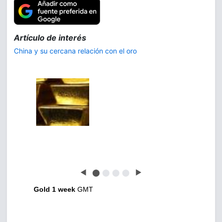
Trilogía:
La demanda de plata
◀
⬤
⬤
⬤
⬤
▶
Gold 1 week
GMT