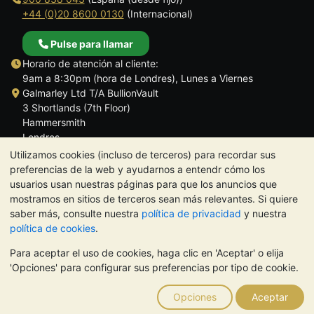
+44 (0)20 8600 0130
(Internacional)
Pulse para llamar
Horario de atención al cliente:
9am a 8:30pm (hora de Londres), Lunes a Viernes
Galmarley Ltd T/A BullionVault
3 Shortlands (7th Floor)
Hammersmith
Londres
W6 8DA
Utilizamos cookies (incluso de terceros) para recordar sus
Reino Unido
preferencias de la web y ayudarnos a entendr cómo los
usuarios usan nuestras páginas para que los anuncios que
mostramos en sitios de terceros sean más relevantes. Si quiere
saber más, consulte nuestra
política de privacidad
y nuestra
política de cookies
.
TrustScore 4.5 | 284 reseñas
Para aceptar el uso de cookies, haga clic en 'Aceptar' o elija
NOTA:
El valor de los metales preciosos puede tanto bajar como
'Opciones' para configurar sus preferencias por tipo de cookie.
subir. Las tendencias históricas no garantizan la evolución
futura de los precios. Nada de lo contenido en los sitios web de
Opciones
Aceptar
BullionVault ni en ninguna de sus comunicaciones constituye
asesoramiento en materia de inversión. Debería buscar