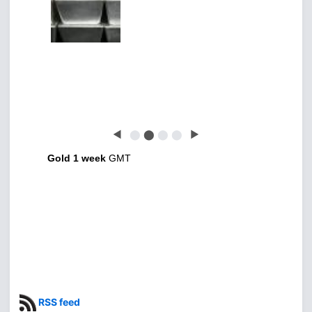
◀
⬤
⬤
⬤
⬤
▶
Gold 1 week
GMT
RSS feed