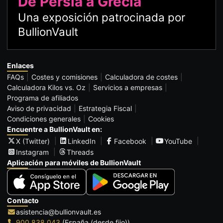
De Persia a Grecia
Una exposición patrocinada por
BullionVault
Enlaces
FAQs
Costes y comisiones
Calculadora de costes
Calculadora Kilos vs. Oz
Servicios a empresas
Programa de afiliados
Aviso de privacidad
Estrategia Fiscal
Condiciones generales
Cookies
Encuentre a BullionVault en:
X (Twitter)
LinkedIn
Facebook
YouTube
Instagram
Threads
Aplicación para móviles de BullionVault
Contacto
asistencia@bullionvault.es
900 838 043
(España (desde fijo))