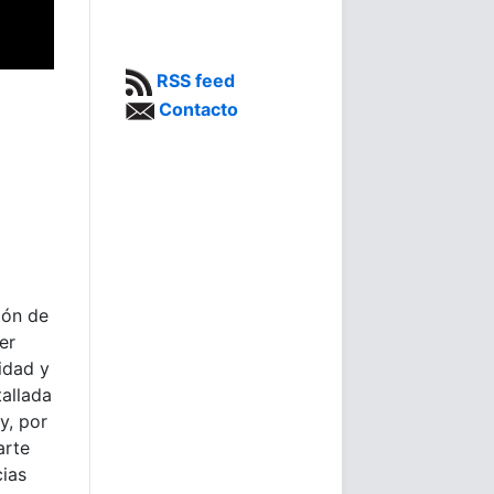
RSS feed
Contacto
ión de
er
idad y
tallada
y, por
arte
cias