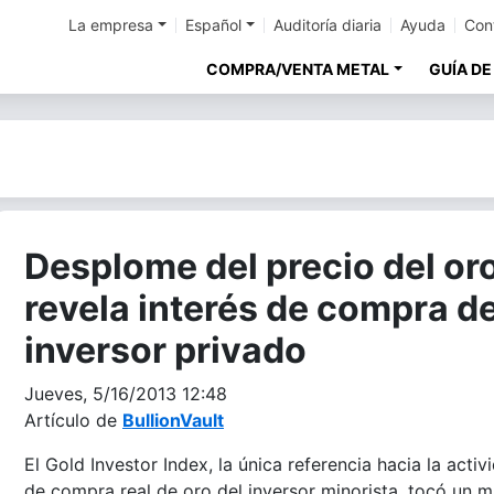
La empresa
Español
Auditoría diaria
Ayuda
Con
COMPRA/VENTA METAL
GUÍA DE
Desplome del precio del or
revela interés de compra de
inversor privado
Jueves, 5/16/2013 12:48
Artículo de
BullionVault
El Gold Investor Index, la única referencia hacia la activ
de compra real de oro del inversor minorista, tocó un 