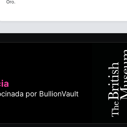
Oro.
cia
cinada por BullionVault