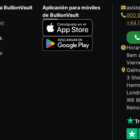
a BullionVault
Aplicación para móviles
asist
de BullionVault
900 
+44 (
r)
k
Horar
m
9am a
Viern
Galma
3 Sho
Hamm
Lond
W6 8
Reino