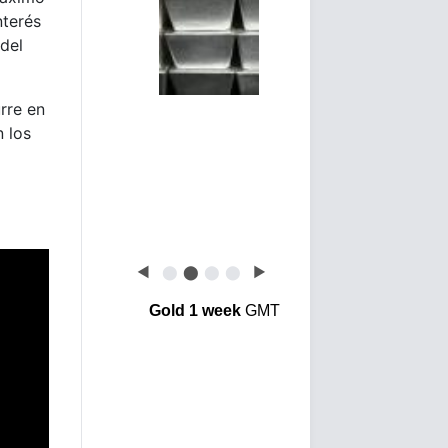
nterés
 del
rre en
 los
◀
⬤
⬤
⬤
⬤
▶
Gold 1 week
GMT