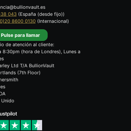
encia@bullionvault.es
838 043
(España (desde fijo))
0)20 8600 0130
(Internacional)
Pulse para llamar
io de atención al cliente:
 8:30pm (hora de Londres), Lunes a
es
rley Ltd T/A BullionVault
rtlands (7th Floor)
ersmith
res
DA
 Unido