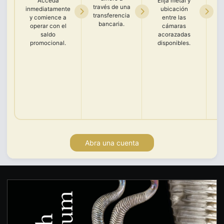
Acceda
Elija metal y
través de una
inmediatamente
ubicación
transferencia
d
y comience a
entre las
bancaria.
operar con el
cámaras
id
saldo
acorazadas
pa
promocional.
disponibles.
c
t
b
Abra una cuenta