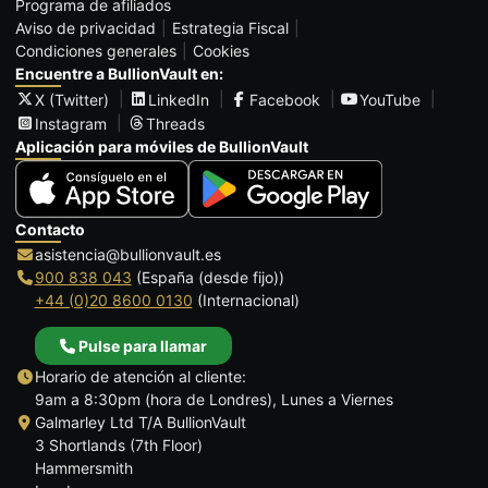
Programa de afiliados
Aviso de privacidad
Estrategia Fiscal
Condiciones generales
Cookies
Encuentre a BullionVault en:
X (Twitter)
LinkedIn
Facebook
YouTube
Instagram
Threads
Aplicación para móviles de BullionVault
Contacto
asistencia@bullionvault.es
900 838 043
(España (desde fijo))
+44 (0)20 8600 0130
(Internacional)
Pulse para llamar
Horario de atención al cliente:
9am a 8:30pm (hora de Londres), Lunes a Viernes
Galmarley Ltd T/A BullionVault
3 Shortlands (7th Floor)
Hammersmith