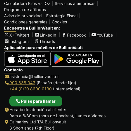
Calculadora Kilos vs. Oz
Servicios a empresas
Programa de afiliados
Aviso de privacidad
Estrategia Fiscal
Condiciones generales
Cookies
Encuentre a BullionVault en:
X (Twitter)
LinkedIn
Facebook
YouTube
Instagram
Threads
Aplicación para móviles de BullionVault
Contacto
asistencia@bullionvault.es
900 838 043
(España (desde fijo))
+44 (0)20 8600 0130
(Internacional)
Pulse para llamar
Horario de atención al cliente:
9am a 8:30pm (hora de Londres), Lunes a Viernes
Galmarley Ltd T/A BullionVault
3 Shortlands (7th Floor)