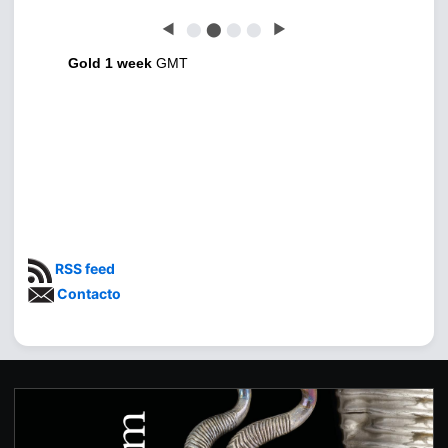
◀
⬤
⬤
⬤
⬤
▶
Gold 1 week
GMT
RSS feed
Contacto