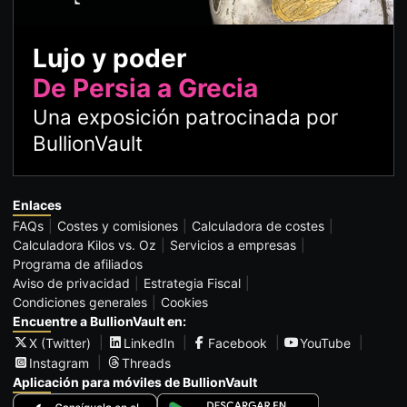
Lujo y poder
De Persia a Grecia
Una exposición patrocinada por
BullionVault
Enlaces
FAQs
Costes y comisiones
Calculadora de costes
Calculadora Kilos vs. Oz
Servicios a empresas
Programa de afiliados
Aviso de privacidad
Estrategia Fiscal
Condiciones generales
Cookies
Encuentre a BullionVault en:
X (Twitter)
LinkedIn
Facebook
YouTube
Instagram
Threads
Aplicación para móviles de BullionVault