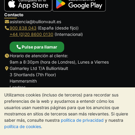
Contacto
asistencia@bullionvault.es
900 838 043
(España (desde fijo))
+44 (0)20 8600 0130
(Internacional)
Pulse para llamar
Horario de atención al cliente:
9am a 8:30pm (hora de Londres), Lunes a Viernes
Galmarley Ltd T/A BullionVault
3 Shortlands (7th Floor)
Hammersmith
Londres
W6 8DA
Utilizamos cookies (incluso de terceros) para recordar sus
Reino Unido
preferencias de la web y ayudarnos a entendr cómo los
usuarios usan nuestras páginas para que los anuncios que
mostramos en sitios de terceros sean más relevantes. Si quiere
saber más, consulte nuestra
política de privacidad
y nuestra
política de cookies
.
TrustScore 4.5 | 284 reseñas