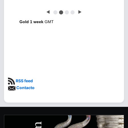
◀
⬤
⬤
⬤
⬤
▶
Gold 1 week
GMT
RSS feed
Contacto