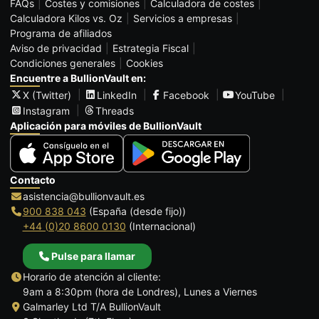
FAQs
Costes y comisiones
Calculadora de costes
Calculadora Kilos vs. Oz
Servicios a empresas
Programa de afiliados
Aviso de privacidad
Estrategia Fiscal
Condiciones generales
Cookies
Encuentre a BullionVault en:
X (Twitter)
LinkedIn
Facebook
YouTube
Instagram
Threads
Aplicación para móviles de BullionVault
Contacto
asistencia@bullionvault.es
900 838 043
(España (desde fijo))
+44 (0)20 8600 0130
(Internacional)
Pulse para llamar
Horario de atención al cliente:
9am a 8:30pm (hora de Londres), Lunes a Viernes
Galmarley Ltd T/A BullionVault