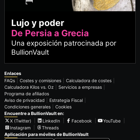
Lujo y poder
De Persia a Grecia
Una exposición patrocinada por
BullionVault
Enlaces
FAQs
Costes y comisiones
Calculadora de costes
Calculadora Kilos vs. Oz
Servicios a empresas
Programa de afiliados
Aviso de privacidad
Estrategia Fiscal
Condiciones generales
Cookies
Encuentre a BullionVault en:
X (Twitter)
LinkedIn
Facebook
YouTube
Instagram
Threads
Aplicación para móviles de BullionVault