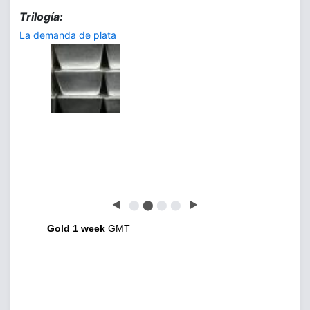
Trilogía:
La demanda de plata
◀
⬤
⬤
⬤
⬤
▶
Gold 1 week
GMT