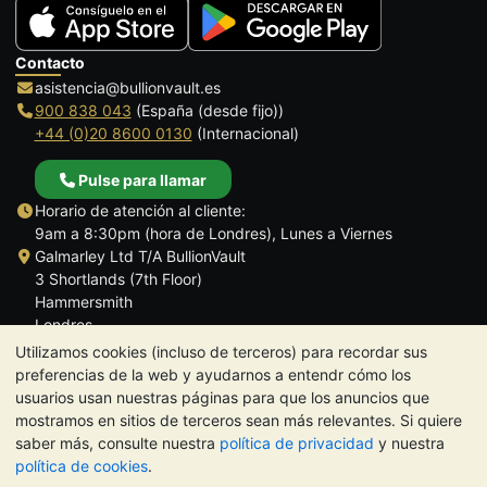
Contacto
asistencia@bullionvault.es
900 838 043
(España (desde fijo))
+44 (0)20 8600 0130
(Internacional)
Pulse para llamar
Horario de atención al cliente:
9am a 8:30pm (hora de Londres), Lunes a Viernes
Galmarley Ltd T/A BullionVault
3 Shortlands (7th Floor)
Hammersmith
Londres
W6 8DA
Utilizamos cookies (incluso de terceros) para recordar sus
Reino Unido
preferencias de la web y ayudarnos a entendr cómo los
usuarios usan nuestras páginas para que los anuncios que
mostramos en sitios de terceros sean más relevantes. Si quiere
saber más, consulte nuestra
política de privacidad
y nuestra
política de cookies
.
TrustScore 4.5 | 284 reseñas