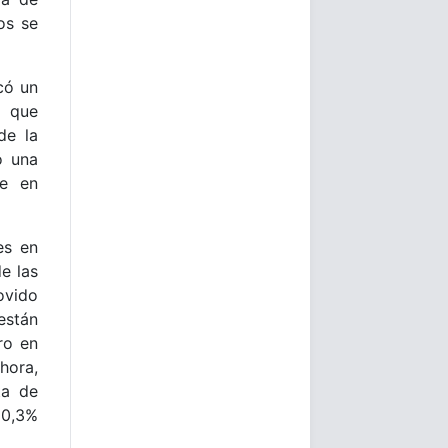
os se
có un
s que
de la
ó una
le en
es en
e las
ovido
están
ro en
hora,
ta de
20,3%