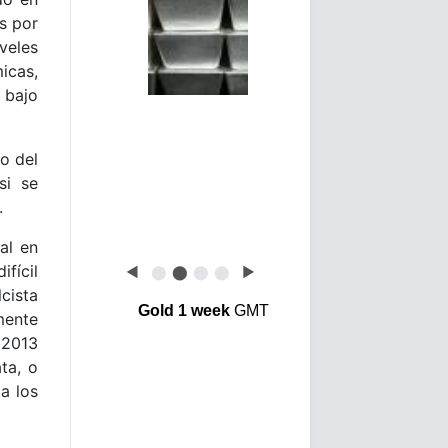
s por
veles
icas,
 bajo
o del
si se
.
al en
ifícil
◀
⬤
⬤
⬤
⬤
▶
cista
Gold 1 week
GMT
mente
 2013
ta, o
a los