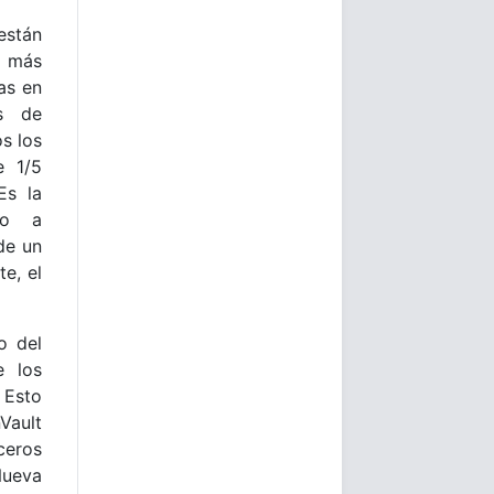
stán
n más
as en
os de
s los
e 1/5
Es la
to a
de un
e, el
o del
e los
 Esto
Vault
ceros
Nueva