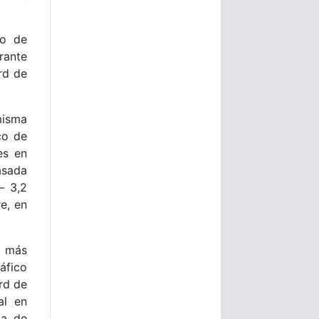
ro de
rante
rd de
isma
co de
es en
sada
— 3,2
e, en
 más
áfico
rd de
al en
da de