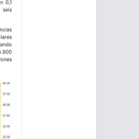
n 0,1
 seis
ncias
ares
zando
5.900
lones