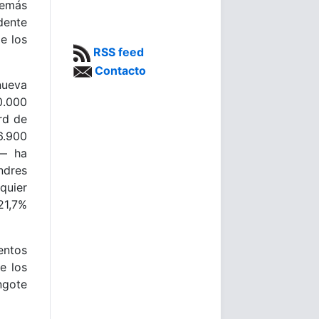
demás
dente
e los
RSS feed
Contacto
nueva
0.000
rd de
6.900
o— ha
ndres
quier
21,7%
entos
e los
ngote