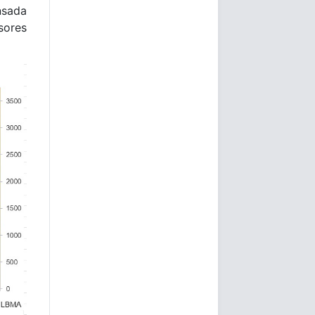
nsada
sores