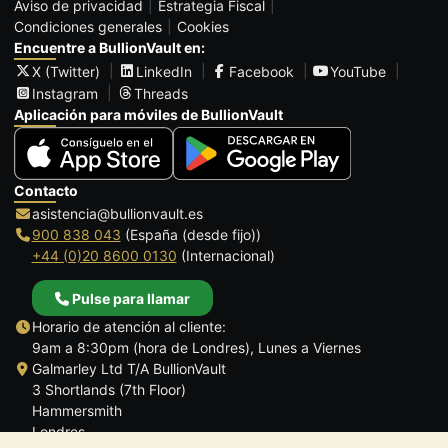
Aviso de privacidad
Estrategia Fiscal
Condiciones generales
Cookies
Encuentre a BullionVault en:
X (Twitter)
LinkedIn
Facebook
YouTube
Instagram
Threads
Aplicación para móviles de BullionVault
Contacto
asistencia@bullionvault.es
900 838 043
(España (desde fijo))
+44 (0)20 8600 0130
(Internacional)
Pulse para llamar
Horario de atención al cliente:
9am a 8:30pm (hora de Londres), Lunes a Viernes
Galmarley Ltd T/A BullionVault
3 Shortlands (7th Floor)
Hammersmith
Londres