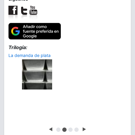
Trilogía:
La demanda de plata
◀
⬤
⬤
⬤
⬤
▶