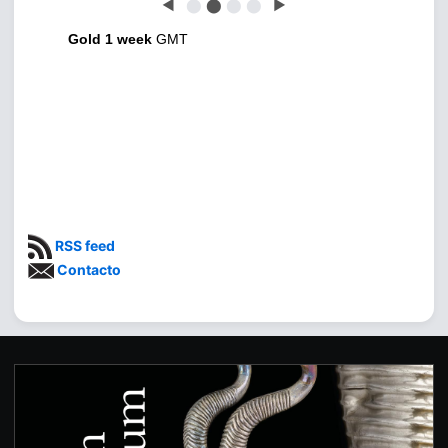
◀
⬤
⬤
⬤
⬤
▶
Gold 1 week
GMT
RSS feed
Contacto