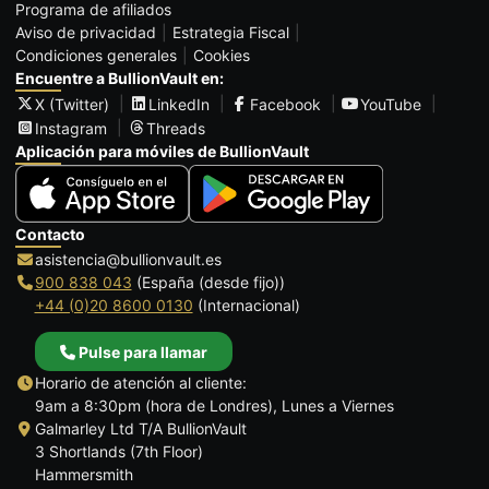
Programa de afiliados
Aviso de privacidad
Estrategia Fiscal
Condiciones generales
Cookies
Encuentre a BullionVault en:
X (Twitter)
LinkedIn
Facebook
YouTube
Instagram
Threads
Aplicación para móviles de BullionVault
Contacto
asistencia@bullionvault.es
900 838 043
(España (desde fijo))
+44 (0)20 8600 0130
(Internacional)
Pulse para llamar
Horario de atención al cliente:
9am a 8:30pm (hora de Londres), Lunes a Viernes
Galmarley Ltd T/A BullionVault
3 Shortlands (7th Floor)
Hammersmith