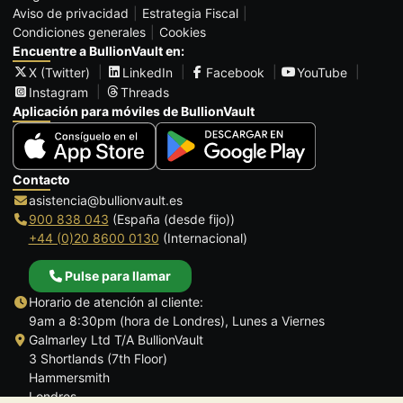
Aviso de privacidad
Estrategia Fiscal
Condiciones generales
Cookies
Encuentre a BullionVault en:
X (Twitter)
LinkedIn
Facebook
YouTube
Instagram
Threads
Aplicación para móviles de BullionVault
Contacto
asistencia@bullionvault.es
900 838 043
(España (desde fijo))
+44 (0)20 8600 0130
(Internacional)
Pulse para llamar
Horario de atención al cliente:
9am a 8:30pm (hora de Londres), Lunes a Viernes
Galmarley Ltd T/A BullionVault
3 Shortlands (7th Floor)
Hammersmith
Londres