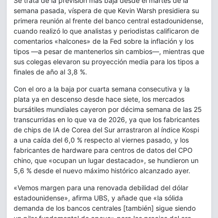
Se trata de la previsión más baja desde el martes de la
semana pasada, víspera de que Kevin Warsh presidiera su
primera reunión al frente del banco central estadounidense,
cuando realizó lo que analistas y periodistas calificaron de
comentarios «halcones» de la Fed sobre la inflación y los
tipos —a pesar de mantenerlos sin cambios—, mientras que
sus colegas elevaron su proyección media para los tipos a
finales de año al 3,8 %.
Con el oro a la baja por cuarta semana consecutiva y la
plata ya en descenso desde hace siete, los mercados
bursátiles mundiales cayeron por décima semana de las 25
transcurridas en lo que va de 2026, ya que los fabricantes
de chips de IA de Corea del Sur arrastraron al índice Kospi
a una caída del 6,0 % respecto al viernes pasado, y los
fabricantes de hardware para centros de datos del CPO
chino, que «ocupan un lugar destacado», se hundieron un
5,6 % desde el nuevo máximo histórico alcanzado ayer.
«Vemos margen para una renovada debilidad del dólar
estadounidense», afirma UBS, y añade que «la sólida
demanda de los bancos centrales [también] sigue siendo