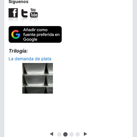
Síguenos
Trilogía:
La demanda de plata
◀
⬤
⬤
⬤
⬤
▶