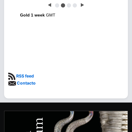
◀
⬤
⬤
⬤
⬤
▶
Gold 1 week
GMT
RSS feed
Contacto