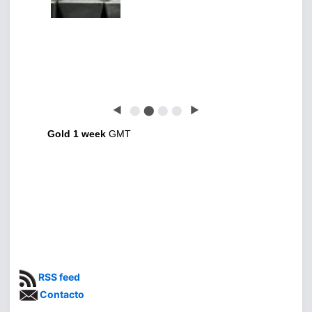
◀
⬤
⬤
⬤
⬤
▶
Gold 1 week
GMT
RSS feed
Contacto