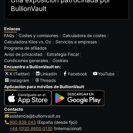
BullionVault
Enlaces
FAQs
Costes y comisiones
Calculadora de costes
Calculadora Kilos vs. Oz
Servicios a empresas
Programa de afiliados
Aviso de privacidad
Estrategia Fiscal
Condiciones generales
Cookies
Encuentre a BullionVault en:
X (Twitter)
LinkedIn
Facebook
YouTube
Instagram
Threads
Aplicación para móviles de BullionVault
Contacto
asistencia@bullionvault.es
900 838 043
(España (desde fijo))
+44 (0)20 8600 0130
(Internacional)