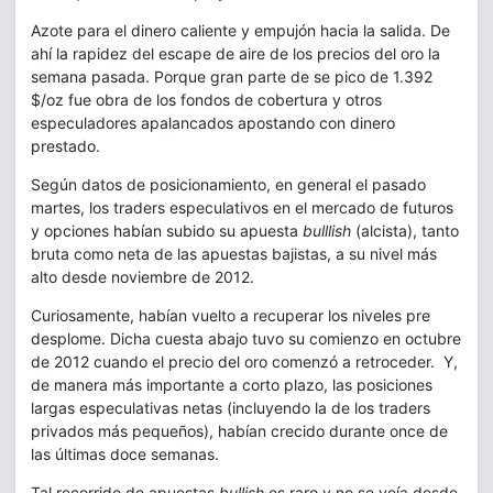
Azote para el dinero caliente y empujón hacia la salida. De
ahí la rapidez del escape de aire de los precios del oro la
semana pasada. Porque gran parte de se pico de 1.392
$/oz fue obra de los fondos de cobertura y otros
especuladores apalancados apostando con dinero
prestado.
Según datos de posicionamiento, en general el pasado
martes, los traders especulativos en el mercado de futuros
y opciones habían subido su apuesta
bulllish
(alcista), tanto
bruta como neta de las apuestas bajistas, a su nivel más
alto desde noviembre de 2012.
Curiosamente, habían vuelto a recuperar los niveles pre
desplome. Dicha cuesta abajo tuvo su comienzo en octubre
de 2012 cuando el precio del oro comenzó a retroceder. Y,
de manera más importante a corto plazo, las posiciones
largas especulativas netas (incluyendo la de los traders
privados más pequeños), habían crecido durante once de
las últimas doce semanas.
Tal recorrido de apuestas
bullish
es raro y no se veía desde