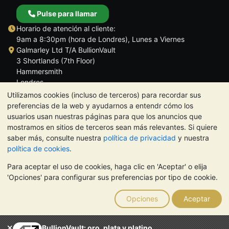
Pulse para llamar
Horario de atención al cliente:
9am a 8:30pm (hora de Londres), Lunes a Viernes
Galmarley Ltd T/A BullionVault
3 Shortlands (7th Floor)
Hammersmith
Londres
W6 8DA
Utilizamos cookies (incluso de terceros) para recordar sus
Reino Unido
preferencias de la web y ayudarnos a entendr cómo los
usuarios usan nuestras páginas para que los anuncios que
mostramos en sitios de terceros sean más relevantes. Si quiere
saber más, consulte nuestra
política de privacidad
y nuestra
política de cookies
.
TrustScore 4.5 | 284 reseñas
Para aceptar el uso de cookies, haga clic en 'Aceptar' o elija
NOTA:
El valor de los metales preciosos puede tanto bajar como
'Opciones' para configurar sus preferencias por tipo de cookie.
subir. Las tendencias históricas no garantizan la evolución
futura de los precios. Nada de lo contenido en los sitios web de
Opciones
Aceptar
BullionVault ni en ninguna de sus comunicaciones constituye
asesoramiento en materia de inversión. Debería buscar
asesoramiento profesional para determinar si poseer metales
BullionVault: oro, plata y platino