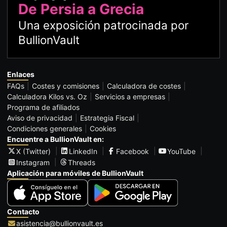
De Persia a Grecia
Una exposición patrocinada por
BullionVault
Enlaces
FAQs
Costes y comisiones
Calculadora de costes
Calculadora Kilos vs. Oz
Servicios a empresas
Programa de afiliados
Aviso de privacidad
Estrategia Fiscal
Condiciones generales
Cookies
Encuentre a BullionVault en:
X (Twitter)
LinkedIn
Facebook
YouTube
Instagram
Threads
Aplicación para móviles de BullionVault
Contacto
asistencia@bullionvault.es