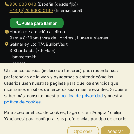
900 838 043
(España (desde fijo))
+44 (0)20 8600 0130
(Internacional)
Pulse para llamar
Horario de atención al cliente:
9am a 8:30pm (hora de Londres), Lunes a Viernes
Galmarley Ltd T/A BullionVault
3 Shortlands (7th Floor)
Hammersmith
Londres
W6 8DA
Utilizamos cookies (incluso de terceros) para recordar sus
Reino Unido
preferencias de la web y ayudarnos a entendr cómo los
usuarios usan nuestras páginas para que los anuncios que
mostramos en sitios de terceros sean más relevantes. Si quiere
saber más, consulte nuestra
política de privacidad
y nuestra
política de cookies
.
TrustScore 4.5 | 284 reseñas
Para aceptar el uso de cookies, haga clic en 'Aceptar' o elija
NOTA:
El valor de los metales preciosos puede tanto bajar como
'Opciones' para configurar sus preferencias por tipo de cookie.
subir. Las tendencias históricas no garantizan la evolución
futura de los precios. Nada de lo contenido en los sitios web de
Opciones
Aceptar
BullionVault ni en ninguna de sus comunicaciones constituye