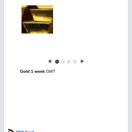
◀
⬤
⬤
⬤
⬤
▶
Gold 1 week
GMT