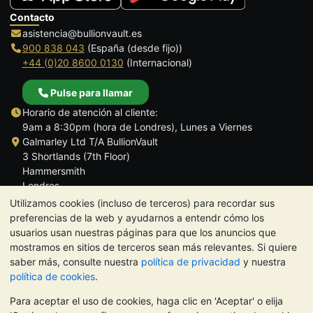
Contacto
asistencia@bullionvault.es
900 838 043
(España (desde fijo))
+44 (0)20 8600 0130
(Internacional)
Pulse para llamar
Horario de atención al cliente:
9am a 8:30pm (hora de Londres), Lunes a Viernes
Galmarley Ltd T/A BullionVault
3 Shortlands (7th Floor)
Hammersmith
Londres
W6 8DA
Utilizamos cookies (incluso de terceros) para recordar sus
Reino Unido
preferencias de la web y ayudarnos a entendr cómo los
usuarios usan nuestras páginas para que los anuncios que
mostramos en sitios de terceros sean más relevantes. Si quiere
saber más, consulte nuestra
política de privacidad
y nuestra
política de cookies
.
TrustScore 4.5 | 284 reseñas
Para aceptar el uso de cookies, haga clic en 'Aceptar' o elija
NOTA:
El valor de los metales preciosos puede tanto bajar como