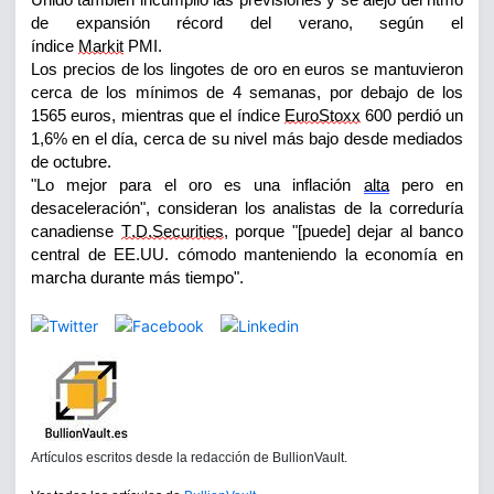
Unido también incumplió las previsiones y se alejó del ritmo
de expansión récord del verano, según el
índice
Markit
PMI.
Los precios de los lingotes de oro en euros se
mantuvieron
cerca de los mínimos de 4 semanas, por debajo de los
1565
euros, mientras
que el índice
EuroStoxx
600 perdió un
1,6% en el día, cerca de su nivel más bajo desde mediados
de octubre.
"Lo mejor para el oro es una inflación
alta
pero en
desaceler
ación", consideran los analistas de la correduría
canadiense
T.D.Securities
, porque "[puede] dejar al banco
central de
EE.UU.
cómodo manteniendo la economía en
marcha durante más tiempo".
Artículos escritos desde la redacción de BullionVault.