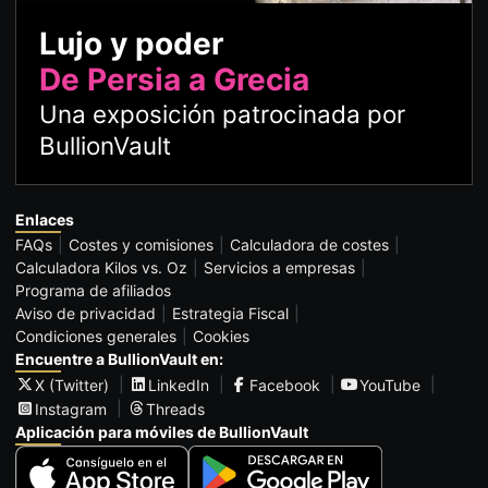
Lujo y poder
De Persia a Grecia
Una exposición patrocinada por
BullionVault
Enlaces
FAQs
Costes y comisiones
Calculadora de costes
Calculadora Kilos vs. Oz
Servicios a empresas
Programa de afiliados
Aviso de privacidad
Estrategia Fiscal
Condiciones generales
Cookies
Encuentre a BullionVault en:
X (Twitter)
LinkedIn
Facebook
YouTube
Instagram
Threads
Aplicación para móviles de BullionVault