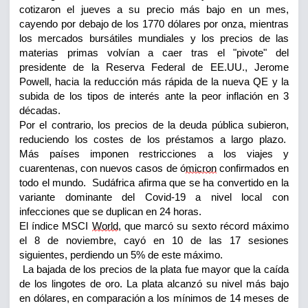
cotizaron el
jueves a su precio más bajo en un mes,
cayendo por debajo de los 1770 dólares por onza, mientras
los mercados bursátiles mundiales y los precios de las
materias primas volvían a caer tras el "pivote" del
presidente de la Reserva Federal de
EE.UU.
, Jerome
P
owell, hacia la reducción más rápida de la nueva QE y la
subida de los tipos de
interés ante
la peor inflación en 3
décadas.
Por el contrario, los precios de la deuda pública subieron,
reduciendo los costes de los préstamos a largo plazo.
Más
países imponen restricciones a los viajes y
cuarentenas, con nuevos casos de ó
micron
confirmados en
todo el mundo. Sudáfrica afirma que se ha convertido en la
variante dominante del Covid-19 a nivel local con
infecciones que se duplican en 24 horas.
El índice MSCI
World
, que marcó su sexto récord máximo
el 8 de noviembre, cayó en 10 de las 17 sesiones
siguientes, perdiendo un 5% de este máximo.
La bajada de
los precios
de la plata fue mayor
que la
caída
de los lingotes de oro. La
plata alcanzó
su nivel más bajo
en
dólares, en
comparación a
los mínimos
de 14 meses de