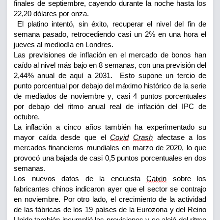
finales de septiembre, cayendo durante la noche hasta los
22,20 dólares por onza.
El platino intentó, sin éxito, recuperar el nivel del fin de
semana pasado, retrocedi
endo casi un 2% en una hora el
jueves al mediodía en Londres.
Las previsiones de inflación en el mercado de bonos han
caído al nivel más bajo en 8 semanas, con una previsión del
2,44% anual de aquí a 2031. Esto supone un tercio de
punto porcentual por debajo del máximo histórico de la seri
e
de mediados de noviembre y, casi 4 puntos porcentuales
por debajo del ritmo anual real de inflación del IPC de
octubre.
La inflación a cinco años también ha experimentado su
mayor
caída desde
que el
Covid
Crash
afectase a los
mercados financieros mundia
les en marzo de 2020, lo que
provocó una bajada de casi 0,5 puntos porcentuales en dos
semanas.
Los nuevos datos de la encuesta
Caixin
sobre los
fabricantes chinos indicaron ayer que el sec
tor se contrajo
en noviembre. Por otro
lado,
el
crecimiento de la actividad
de las fábricas de los 19 países de la Eurozona y del Reino