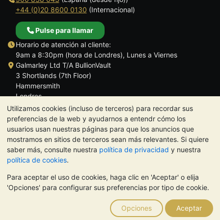
+44 (0)20 8600 0130
(Internacional)
Pulse para llamar
Horario de atención al cliente:
9am a 8:30pm (hora de Londres), Lunes a Viernes
Galmarley Ltd T/A BullionVault
3 Shortlands (7th Floor)
Hammersmith
Londres
W6 8DA
Utilizamos cookies (incluso de terceros) para recordar sus
Reino Unido
preferencias de la web y ayudarnos a entendr cómo los
usuarios usan nuestras páginas para que los anuncios que
mostramos en sitios de terceros sean más relevantes. Si quiere
saber más, consulte nuestra
política de privacidad
y nuestra
política de cookies
.
TrustScore 4.5 | 284 reseñas
Para aceptar el uso de cookies, haga clic en 'Aceptar' o elija
NOTA:
El valor de los metales preciosos puede tanto bajar como
'Opciones' para configurar sus preferencias por tipo de cookie.
subir. Las tendencias históricas no garantizan la evolución
futura de los precios. Nada de lo contenido en los sitios web de
Opciones
Aceptar
BullionVault ni en ninguna de sus comunicaciones constituye
asesoramiento en materia de inversión. Debería buscar