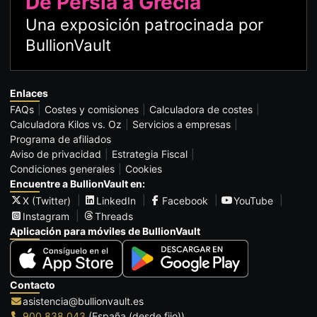
De Persia a Grecia
Una exposición patrocinada por
BullionVault
Enlaces
FAQs
Costes y comisiones
Calculadora de costes
Calculadora Kilos vs. Oz
Servicios a empresas
Programa de afiliados
Aviso de privacidad
Estrategia Fiscal
Condiciones generales
Cookies
Encuentre a BullionVault en:
X (Twitter)
LinkedIn
Facebook
YouTube
Instagram
Threads
Aplicación para móviles de BullionVault
Contacto
asistencia@bullionvault.es
900 838 043
(España (desde fijo))