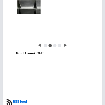
◀
⬤
⬤
⬤
⬤
▶
Gold 1 week
GMT
RSS feed