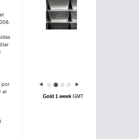
el
2008.
aídas
ólar
u
r por
◀
⬤
⬤
⬤
⬤
▶
 el
Gold 1 week
GMT
l