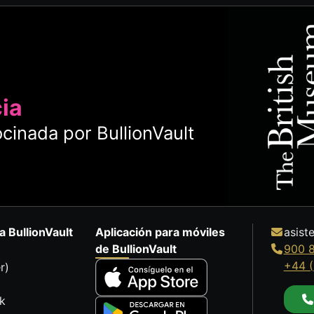
cia
cinada por BullionVault
a BullionVault
Aplicación para móviles
asist
de BullionVault
900 
+44 (
r)
k