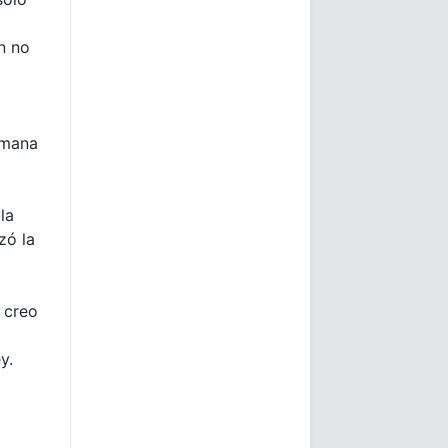
n no
emana
la
zó la
 creo
y.