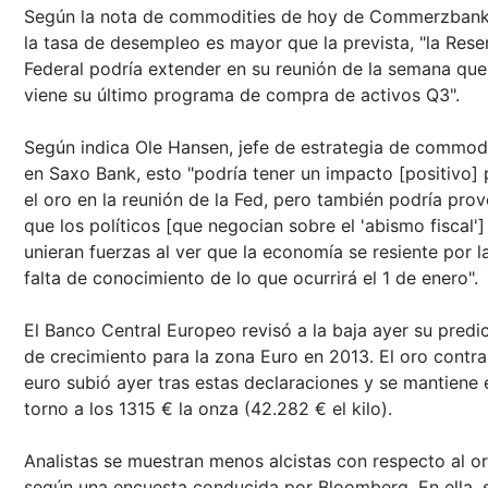
Según la nota de commodities de hoy de Commerzbank,
la tasa de desempleo es mayor que la prevista, "la Rese
Federal podría extender en su reunión de la semana que
viene su último programa de compra de activos Q3".
Según indica Ole Hansen, jefe de estrategia de commodi
en Saxo Bank, esto "podría tener un impacto [positivo] 
el oro en la reunión de la Fed, pero también podría pro
que los políticos [que negocian sobre el 'abismo fiscal']
unieran fuerzas al ver que la economía se resiente por l
falta de conocimiento de lo que ocurrirá el 1 de enero".
El Banco Central Europeo revisó a la baja ayer su predi
de crecimiento para la zona Euro en 2013. El oro contra
euro subió ayer tras estas declaraciones y se mantiene 
torno a los 1315 € la onza (42.282 € el kilo).
Analistas se muestran menos alcistas con respecto al or
según una encuesta conducida por Bloomberg. En ella, 