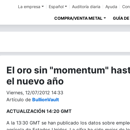
La empresa
Español
Auditoría diaria
Ayuda
Con
COMPRA/VENTA METAL
GUÍA DE
El oro sin "momentum" has
el nuevo año
Viernes, 12/07/2012 14:33
Artículo de
BullionVault
ACTUALIZACIÓN 14:20 GMT
A la 13:30 GMT se han publicado los datos sobre emple
agrícola de Estados Unidos. La cifra ha sido mejor de lo