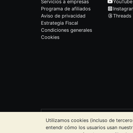
Servicios a empresas
YouTube
Programa de afiliados
Instagra
Aviso de privacidad
Threads
Estrategia Fiscal
Condiciones generales
Cookies
NOTA:
El valor de los metales precioso
Utilizamos cookies (incluso de tercero
precios. Nada de lo contenido en los s
entendr cómo los usuarios usan nuestr
de inversión. Debería buscar asesorami