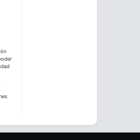
ión
poder
lidad
s
ones