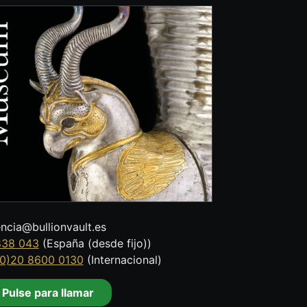
encia@bullionvault.es
838 043
(España (desde fijo))
0)20 8600 0130
(Internacional)
Pulse para llamar