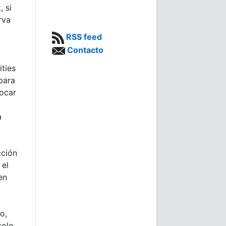
 si
rva
RSS feed
Contacto
ties
para
vocar
a
cción
 el
en
o,
solo