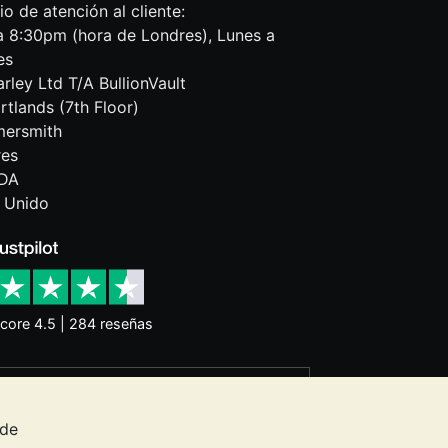
io de atención al cliente:
 8:30pm (hora de Londres), Lunes a
es
rley Ltd T/A BullionVault
rtlands (7th Floor)
ersmith
res
DA
 Unido
core 4.5 | 284 reseñas
o garantizan la evolución futura de los
nes constituye asesoramiento en materia
 de
sos es adecuado para usted.