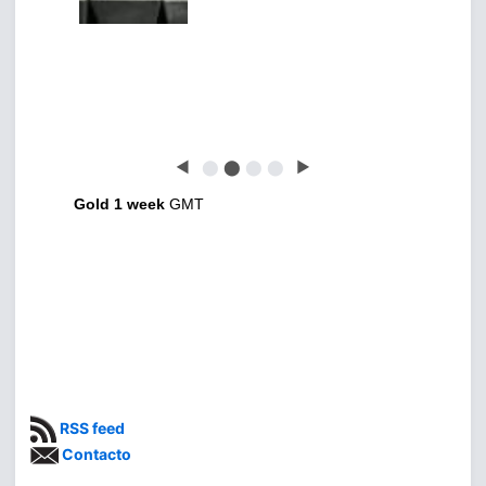
◀
⬤
⬤
⬤
⬤
▶
Gold 1 week
GMT
RSS feed
Contacto