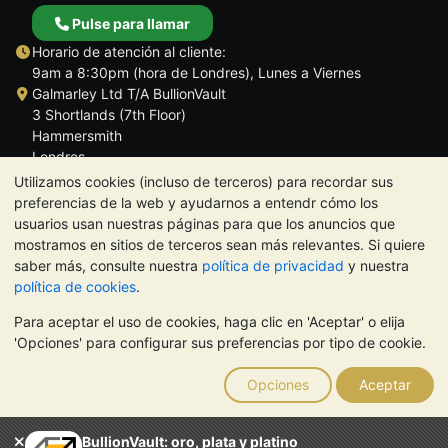
Pulse para llamar
Horario de atención al cliente:
9am a 8:30pm (hora de Londres), Lunes a Viernes
Galmarley Ltd T/A BullionVault
3 Shortlands (7th Floor)
Hammersmith
Londres
W6 8DA
Utilizamos cookies (incluso de terceros) para recordar sus
Reino Unido
preferencias de la web y ayudarnos a entendr cómo los
usuarios usan nuestras páginas para que los anuncios que
mostramos en sitios de terceros sean más relevantes. Si quiere
saber más, consulte nuestra
política de privacidad
y nuestra
política de cookies
.
TrustScore 4.5 | 284 reseñas
Para aceptar el uso de cookies, haga clic en 'Aceptar' o elija
NOTA:
El valor de los metales preciosos puede tanto bajar como
'Opciones' para configurar sus preferencias por tipo de cookie.
subir. Las tendencias históricas no garantizan la evolución
futura de los precios. Nada de lo contenido en los sitios web de
Opciones
Aceptar
BullionVault ni en ninguna de sus comunicaciones constituye
asesoramiento en materia de inversión. Debería buscar
asesoramiento profesional para determinar si poseer metales
BullionVault: oro, plata y platino