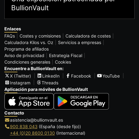
BullionVault
Enlaces
FAQs
Costes y comisiones
Calculadora de costes
Calculadora Kilos vs. Oz
Servicios a empresas
Programa de afiliados
Aviso de privacidad
Estrategia Fiscal
Condiciones generales
Cookies
Encuentre a BullionVault en:
X (Twitter)
LinkedIn
Facebook
YouTube
Instagram
Threads
Aplicación para móviles de BullionVault
Contacto
asistencia@bullionvault.es
900 838 043
(España (desde fijo))
+44 (0)20 8600 0130
(Internacional)