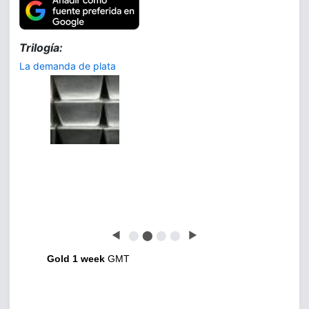
Trilogía:
La demanda de plata
◀
⬤
⬤
⬤
⬤
▶
Gold 1 week
GMT