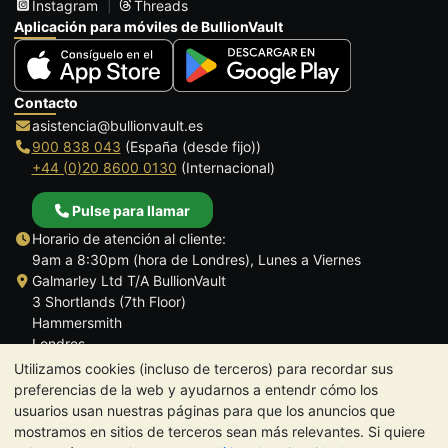
Instagram
Threads
Aplicación para móviles de BullionVault
Contacto
asistencia@bullionvault.es
900 838 043
(España (desde fijo))
+44 (0)20 8600 0130
(Internacional)
Pulse para llamar
Horario de atención al cliente:
9am a 8:30pm (hora de Londres), Lunes a Viernes
Galmarley Ltd T/A BullionVault
3 Shortlands (7th Floor)
Hammersmith
Londres
W6 8DA
Utilizamos cookies (incluso de terceros) para recordar sus
Reino Unido
preferencias de la web y ayudarnos a entendr cómo los
usuarios usan nuestras páginas para que los anuncios que
mostramos en sitios de terceros sean más relevantes. Si quiere