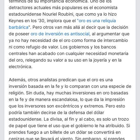
términos de su importancia económica. Uno de los
detractores actuales más populares es el economista
estadounidense Nouriel Roubini, que como ya lo hizo
Keynes en los '30, implora que el
"oro es una reliquia
barbárica
". Pero otros van más allá al decir que la decisión
de poseer
oro de inversión es antisocial
, al argumentar que
ya no hay necesidad de el oro como forma de intercambio
ni como refugio de valor. Los gobiernos y los bancos
centrales han acabado con cualquier necesidad monetaria
del oro, relegando su valor a su uso en la joyería y en la
electrónica.
Además, otros analistas predican que el oro es una
inversión basada en la fe y lo comparan con una especie de
religión. Sin duda, hay muchas inversiones en oro basadas
en la fe y de manera escandalosa, lo que da la impresión
que los inversores son excéntricos y extremos. Pero esto
podría también decirse de la defensa del dólar
estadounidense. La divisa, al fin y al cabo, es solo un trozo
de papel que tiene el uso que el gobierno le ha atribuido. Si
prendes fuego a un billete de un dólar se convertirá en
cenizas que se llevará el viento. Sin embargo, si prendes