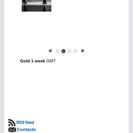
◀
⬤
⬤
⬤
⬤
▶
Gold 1 week
GMT
RSS feed
Contacto