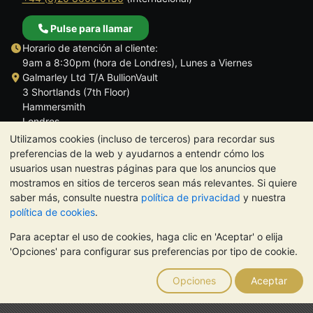
Pulse para llamar
Horario de atención al cliente:
9am a 8:30pm (hora de Londres), Lunes a Viernes
Galmarley Ltd T/A BullionVault
3 Shortlands (7th Floor)
Hammersmith
Londres
W6 8DA
Utilizamos cookies (incluso de terceros) para recordar sus
Reino Unido
preferencias de la web y ayudarnos a entendr cómo los
usuarios usan nuestras páginas para que los anuncios que
mostramos en sitios de terceros sean más relevantes. Si quiere
saber más, consulte nuestra
política de privacidad
y nuestra
política de cookies
.
TrustScore 4.5 | 284 reseñas
Para aceptar el uso de cookies, haga clic en 'Aceptar' o elija
NOTA:
El valor de los metales preciosos puede tanto bajar como
'Opciones' para configurar sus preferencias por tipo de cookie.
subir. Las tendencias históricas no garantizan la evolución
futura de los precios. Nada de lo contenido en los sitios web de
Opciones
Aceptar
BullionVault ni en ninguna de sus comunicaciones constituye
asesoramiento en materia de inversión. Debería buscar
asesoramiento profesional para determinar si poseer metales