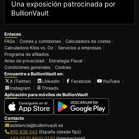
Una exposición patrocinada por
BullionVault
Enlaces
FAQs
Costes y comisiones
Calculadora de costes
Calculadora Kilos vs. Oz
Servicios a empresas
Programa de afiliados
Aviso de privacidad
Estrategia Fiscal
Condiciones generales
Cookies
Encuentre a BullionVault en:
X (Twitter)
LinkedIn
Facebook
YouTube
Instagram
Threads
Aplicación para móviles de BullionVault
Contacto
asistencia@bullionvault.es
900 838 043
(España (desde fijo))
+44 (0)20 8600 0130
(Internacional)