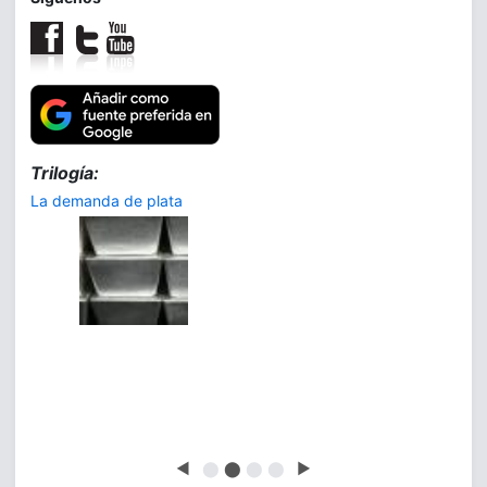
Trilogía:
La demanda de plata
◀
⬤
⬤
⬤
⬤
▶