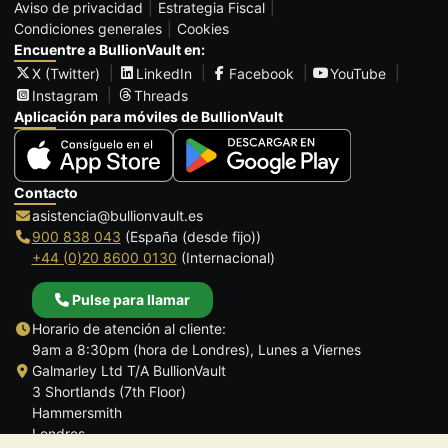
Aviso de privacidad
Estrategia Fiscal
Condiciones generales
Cookies
Encuentre a BullionVault en:
X (Twitter)
LinkedIn
Facebook
YouTube
Instagram
Threads
Aplicación para móviles de BullionVault
Contacto
asistencia@bullionvault.es
900 838 043
(España (desde fijo))
+44 (0)20 8600 0130
(Internacional)
Pulse para llamar
Horario de atención al cliente:
9am a 8:30pm (hora de Londres), Lunes a Viernes
Galmarley Ltd T/A BullionVault
3 Shortlands (7th Floor)
Hammersmith
Londres