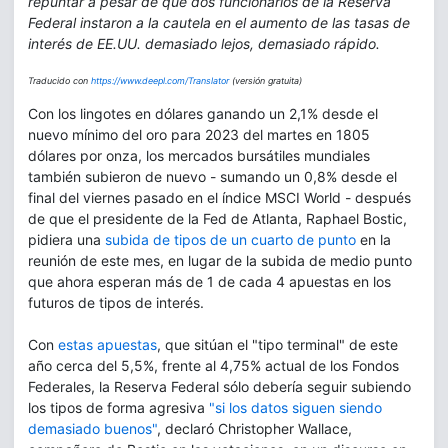
repuntar a pesar de que dos funcionarios de la Reserva
Federal instaron a la cautela en el aumento de las tasas de
interés de EE.UU. demasiado lejos, demasiado rápido.
Traducido con
https://www.deepl.com/Translator
(versión gratuita)
Con los lingotes en dólares ganando un 2,1% desde el
nuevo mínimo del oro para 2023 del martes en 1805
dólares por onza, los mercados bursátiles mundiales
también subieron de nuevo - sumando un 0,8% desde el
final del viernes pasado en el índice MSCI World - después
de que el presidente de la Fed de Atlanta, Raphael Bostic,
pidiera una
subida de tipos de un cuarto de punto
en la
reunión de este mes, en lugar de la subida de medio punto
que ahora esperan más de 1 de cada 4 apuestas en los
futuros de tipos de interés.
Con
estas apuestas
, que sitúan el "tipo terminal" de este
año cerca del 5,5%, frente al 4,75% actual de los Fondos
Federales, la Reserva Federal sólo debería seguir subiendo
los tipos de forma agresiva
"si los datos siguen siendo
demasiado buenos"
, declaró Christopher Wallace,