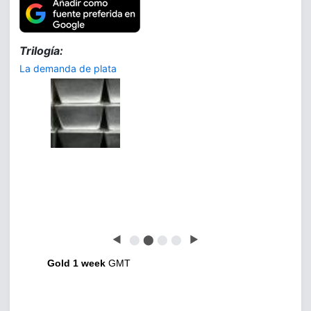
Trilogía:
La demanda de plata
◀
⬤
⬤
⬤
⬤
▶
Gold 1 week
GMT