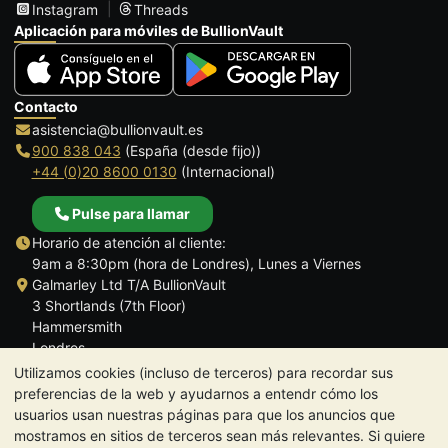
Instagram
Threads
Aplicación para móviles de BullionVault
Contacto
asistencia@bullionvault.es
900 838 043
(España (desde fijo))
+44 (0)20 8600 0130
(Internacional)
Pulse para llamar
Horario de atención al cliente:
9am a 8:30pm (hora de Londres), Lunes a Viernes
Galmarley Ltd T/A BullionVault
3 Shortlands (7th Floor)
Hammersmith
Londres
W6 8DA
Utilizamos cookies (incluso de terceros) para recordar sus
Reino Unido
preferencias de la web y ayudarnos a entendr cómo los
usuarios usan nuestras páginas para que los anuncios que
mostramos en sitios de terceros sean más relevantes. Si quiere