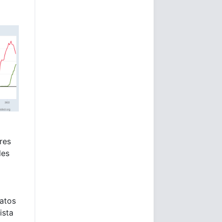
res
les
atos
ista