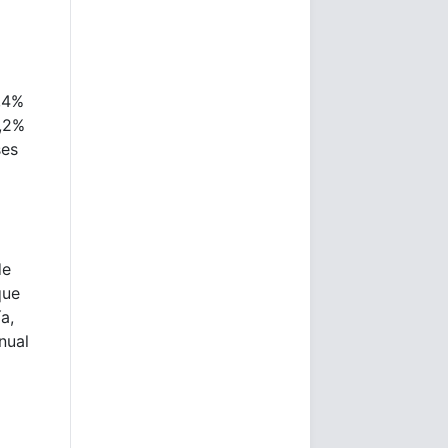
,4%
6,2%
ses
de
que
a,
nual