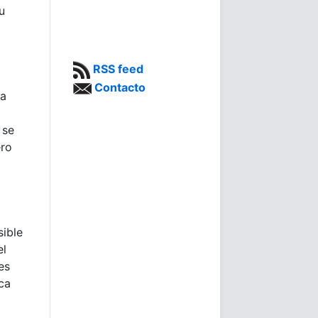
u
RSS feed
Contacto
 a
 se
ero
sible
el
es
ca