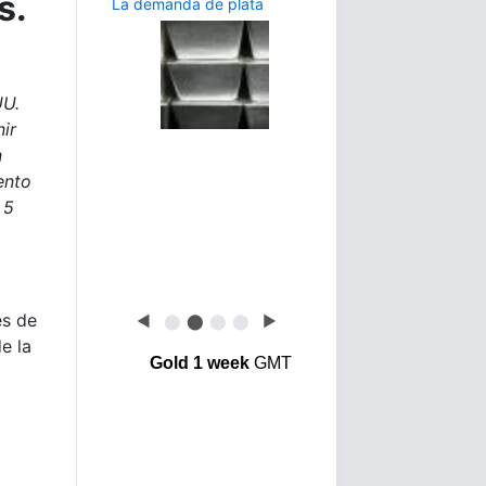
s.
La demanda de plata
UU.
ir
n
ento
 5
és de
◀
⬤
⬤
⬤
⬤
▶
e la
Gold 1 week
GMT