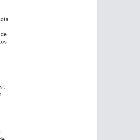
nota
 de
tos
s",
n
n
de