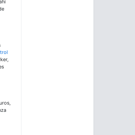
ahí
de
s
trol
ker,
es
uros,
nza