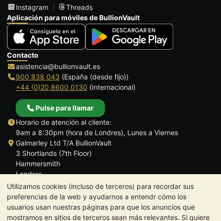
Instagram
Threads
Aplicación para móviles de BullionVault
Contacto
asistencia@bullionvault.es
900 838 043
(España (desde fijo))
+44 (0)20 8600 0130
(Internacional)
Pulse para llamar
Horario de atención al cliente:
9am a 8:30pm (hora de Londres), Lunes a Viernes
Galmarley Ltd T/A BullionVault
3 Shortlands (7th Floor)
Hammersmith
Londres
W6 8DA
Utilizamos cookies (incluso de terceros) para recordar sus
Reino Unido
preferencias de la web y ayudarnos a entendr cómo los
usuarios usan nuestras páginas para que los anuncios que
mostramos en sitios de terceros sean más relevantes. Si quiere