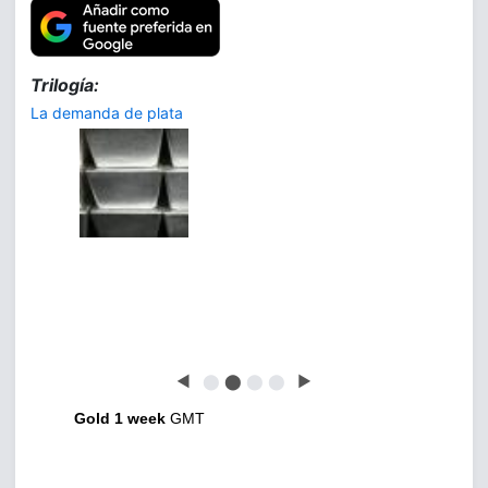
Trilogía:
La demanda de plata
◀
⬤
⬤
⬤
⬤
▶
Gold 1 week
GMT