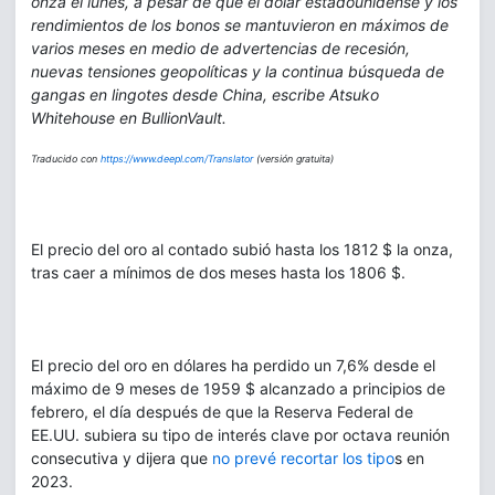
onza el lunes, a pesar de que el dólar estadounidense y los
rendimientos de los bonos se mantuvieron en máximos de
varios meses en medio de advertencias de recesión,
nuevas tensiones geopolíticas y la continua búsqueda de
gangas en lingotes desde China, escribe Atsuko
Whitehouse en BullionVault.
Traducido con
https://www.deepl.com/Translator
(versión gratuita)
El precio del oro al contado subió hasta los 1812 $ la onza,
tras caer a mínimos de dos meses hasta los 1806 $.
El precio del oro en dólares ha perdido un 7,6% desde el
máximo de 9 meses de 1959 $ alcanzado a principios de
febrero, el día después de que la Reserva Federal de
EE.UU. subiera su tipo de interés clave por octava reunión
consecutiva y dijera que
no prevé recortar los tipo
s en
2023.