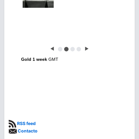
◀
⬤
⬤
⬤
⬤
▶
Gold 1 week
GMT
RSS feed
Contacto