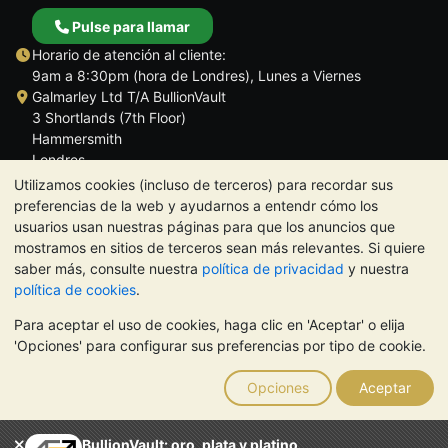
Pulse para llamar
Horario de atención al cliente:
9am a 8:30pm (hora de Londres), Lunes a Viernes
Galmarley Ltd T/A BullionVault
3 Shortlands (7th Floor)
Hammersmith
Londres
W6 8DA
Utilizamos cookies (incluso de terceros) para recordar sus
Reino Unido
preferencias de la web y ayudarnos a entendr cómo los
usuarios usan nuestras páginas para que los anuncios que
mostramos en sitios de terceros sean más relevantes. Si quiere
saber más, consulte nuestra
política de privacidad
y nuestra
política de cookies
.
TrustScore 4.5 | 284 reseñas
Para aceptar el uso de cookies, haga clic en 'Aceptar' o elija
NOTA:
El valor de los metales preciosos puede tanto bajar como
'Opciones' para configurar sus preferencias por tipo de cookie.
subir. Las tendencias históricas no garantizan la evolución
futura de los precios. Nada de lo contenido en los sitios web de
Opciones
Aceptar
BullionVault ni en ninguna de sus comunicaciones constituye
asesoramiento en materia de inversión. Debería buscar
asesoramiento profesional para determinar si poseer metales
BullionVault: oro, plata y platino