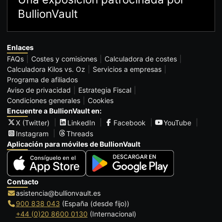
BullionVault
Enlaces
FAQs
Costes y comisiones
Calculadora de costes
Calculadora Kilos vs. Oz
Servicios a empresas
Programa de afiliados
Aviso de privacidad
Estrategia Fiscal
Condiciones generales
Cookies
Encuentre a BullionVault en:
X (Twitter)
LinkedIn
Facebook
YouTube
Instagram
Threads
Aplicación para móviles de BullionVault
Contacto
asistencia@bullionvault.es
900 838 043
(España (desde fijo))
+44 (0)20 8600 0130
(Internacional)