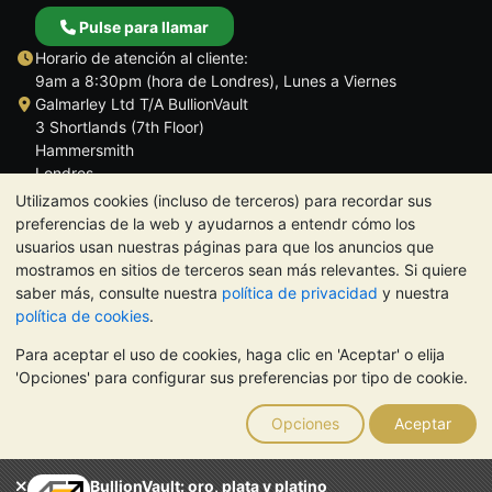
Pulse para llamar
Horario de atención al cliente:
9am a 8:30pm (hora de Londres), Lunes a Viernes
Galmarley Ltd T/A BullionVault
3 Shortlands (7th Floor)
Hammersmith
Londres
W6 8DA
Utilizamos cookies (incluso de terceros) para recordar sus
Reino Unido
preferencias de la web y ayudarnos a entendr cómo los
usuarios usan nuestras páginas para que los anuncios que
mostramos en sitios de terceros sean más relevantes. Si quiere
saber más, consulte nuestra
política de privacidad
y nuestra
política de cookies
.
TrustScore 4.5 | 284 reseñas
Para aceptar el uso de cookies, haga clic en 'Aceptar' o elija
NOTA:
El valor de los metales preciosos puede tanto bajar como
'Opciones' para configurar sus preferencias por tipo de cookie.
subir. Las tendencias históricas no garantizan la evolución
futura de los precios. Nada de lo contenido en los sitios web de
Opciones
Aceptar
BullionVault ni en ninguna de sus comunicaciones constituye
asesoramiento en materia de inversión. Debería buscar
asesoramiento profesional para determinar si poseer metales
BullionVault: oro, plata y platino