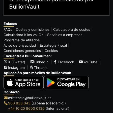
BullionVault
Enlaces
FAQs
Costes y comisiones
Calculadora de costes
Calculadora Kilos vs. Oz
Servicios a empresas
Programa de afiliados
Aviso de privacidad
Estrategia Fiscal
Condiciones generales
Cookies
Encuentre a BullionVault en:
X (Twitter)
LinkedIn
Facebook
YouTube
Instagram
Threads
Aplicación para móviles de BullionVault
Contacto
asistencia@bullionvault.es
900 838 043
(España (desde fijo))
+44 (0)20 8600 0130
(Internacional)