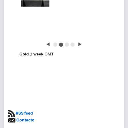
◀
⬤
⬤
⬤
⬤
▶
Gold 1 week
GMT
RSS feed
Contacto