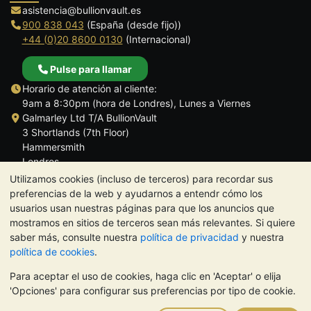
asistencia@bullionvault.es
900 838 043
(España (desde fijo))
+44 (0)20 8600 0130
(Internacional)
Pulse para llamar
Horario de atención al cliente:
9am a 8:30pm (hora de Londres), Lunes a Viernes
Galmarley Ltd T/A BullionVault
3 Shortlands (7th Floor)
Hammersmith
Londres
W6 8DA
Utilizamos cookies (incluso de terceros) para recordar sus
Reino Unido
preferencias de la web y ayudarnos a entendr cómo los
usuarios usan nuestras páginas para que los anuncios que
mostramos en sitios de terceros sean más relevantes. Si quiere
saber más, consulte nuestra
política de privacidad
y nuestra
política de cookies
.
TrustScore 4.5 | 284 reseñas
Para aceptar el uso de cookies, haga clic en 'Aceptar' o elija
NOTA:
El valor de los metales preciosos puede tanto bajar como
'Opciones' para configurar sus preferencias por tipo de cookie.
subir. Las tendencias históricas no garantizan la evolución
futura de los precios. Nada de lo contenido en los sitios web de