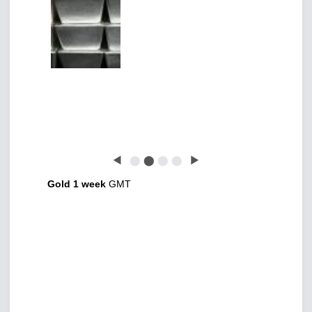
◀
⬤
⬤
⬤
⬤
▶
Gold 1 week
GMT