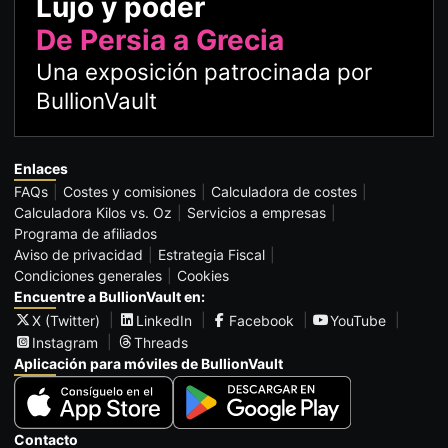
Lujo y poder
De Persia a Grecia
Una exposición patrocinada por
BullionVault
Enlaces
FAQs
Costes y comisiones
Calculadora de costes
Calculadora Kilos vs. Oz
Servicios a empresas
Programa de afiliados
Aviso de privacidad
Estrategia Fiscal
Condiciones generales
Cookies
Encuentre a BullionVault en:
X (Twitter)
LinkedIn
Facebook
YouTube
Instagram
Threads
Aplicación para móviles de BullionVault
Contacto