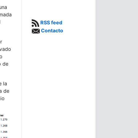
 una
rmada
l
RSS feed
Contacto
r
evado
to
o de
e la
a de
io