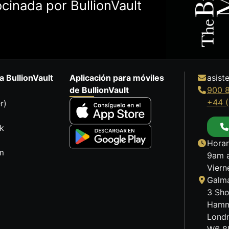
cinada por BullionVault
a BullionVault
Aplicación para móviles
asist
de BullionVault
900 
+44 (
r)
k
Horar
m
9am a
Viern
Galma
3 Sho
Hamm
Lond