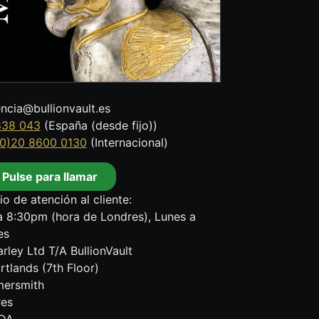
encia@bullionvault.es
838 043
(España (desde fijo))
0)20 8600 0130
(Internacional)
Pulse para llamar
io de atención al cliente:
 8:30pm (hora de Londres), Lunes a
es
rley Ltd T/A BullionVault
rtlands (7th Floor)
ersmith
res