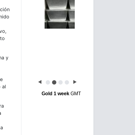
cción
nido
vo,
rto
na y
de
◀
⬤
⬤
⬤
⬤
▶
 al
Gold 1 week
GMT
ra
a
 a