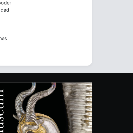
poder
lidad
s
ones