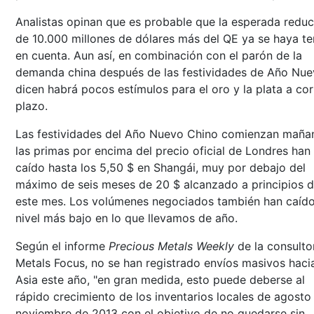
Analistas opinan que es probable que la esperada redu
de 10.000 millones de dólares más del QE ya se haya te
en cuenta. Aun así, en combinación con el parón de la
demanda china después de las festividades de Año Nue
dicen habrá pocos estímulos para el oro y la plata a co
plazo.
Las festividades del Año Nuevo Chino comienzan maña
las primas por encima del precio oficial de Londres han
caído hasta los 5,50 $ en Shangái, muy por debajo del
máximo de seis meses de 20 $ alcanzado a principios 
este mes. Los volúmenes negociados también han caído
nivel más bajo en lo que llevamos de año.
Según el informe
Precious Metals Weekly
de la consulto
Metals Focus, no se han registrado envíos masivos haci
Asia este año, "en gran medida, esto puede deberse al
rápido crecimiento de los inventarios locales de agosto
noviembre de 2013 con el objetivo de no quedarse sin