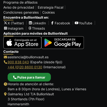
Programa de afiliados
Aviso de privacidad
Estrategia Fiscal
Condiciones generales
Cookies
Encuentre a BullionVault en:
X (Twitter)
LinkedIn
Facebook
YouTube
Instagram
Threads
Aplicación para móviles de BullionVault
Contacto
asistencia@bullionvault.es
900 838 043
(España (desde fijo))
+44 (0)20 8600 0130
(Internacional)
Pulse para llamar
Horario de atención al cliente:
9am a 8:30pm (hora de Londres), Lunes a Viernes
Galmarley Ltd T/A BullionVault
3 Shortlands (7th Floor)
Hammersmith