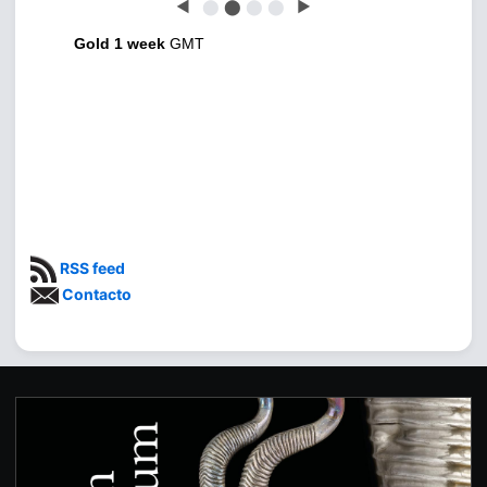
◀
⬤
⬤
⬤
⬤
▶
Gold 1 week
GMT
RSS feed
Contacto