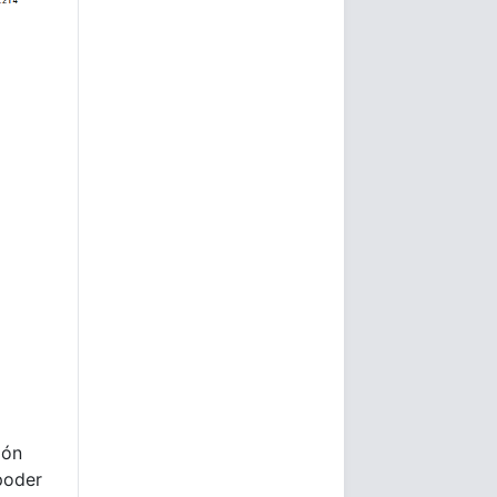
ión
poder