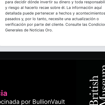
para decidir dónde invertir su dinero y toda responsabi
y riesgo al hacerlo recae sobre él. La información aquí
detallada puede pertenecer a hechos y acontecimiento
pasados y, por lo tanto, necesite una actualización o
verificación por parte del cliente. Consulte las Condici
Generales de Noticias Oro.
cia
cinada por BullionVault