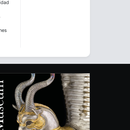
lidad
s
ones