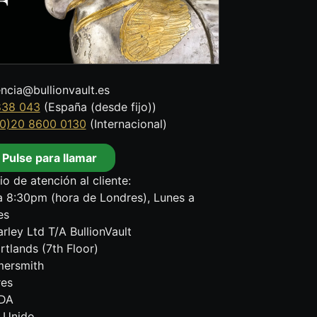
encia@bullionvault.es
838 043
(España (desde fijo))
0)20 8600 0130
(Internacional)
Pulse para llamar
io de atención al cliente:
 8:30pm (hora de Londres), Lunes a
es
rley Ltd T/A BullionVault
rtlands (7th Floor)
ersmith
res
DA
 Unido