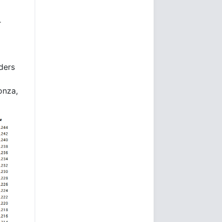
r
ders
onza,