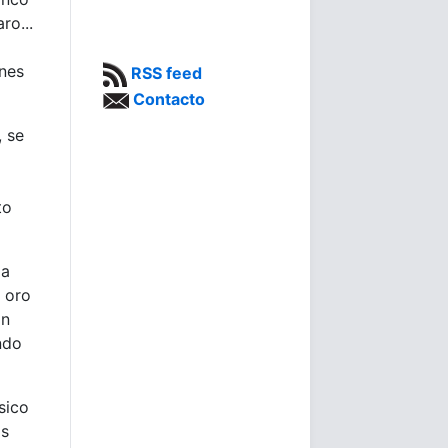
ro...
ones
RSS feed
Contacto
, se
to
da
e oro
ón
ndo
sico
os