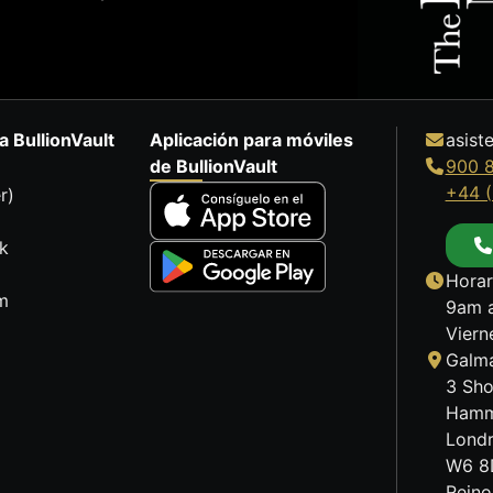
a BullionVault
Aplicación para móviles
asist
de BullionVault
900 
+44 (
r)
k
Horar
m
9am a
Viern
Galma
3 Sho
Hamm
Lond
W6 8
Reino