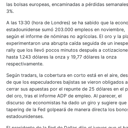
las bolsas europeas, encaminadas a pérdidas semanales
3%.
A las 13:30 (hora de Londres) se ha sabido que la econ
estadounidense sumó 203.000 empleos en noviembre,
según el informe de nóminas no agrícolas. El oro y la pl
experimentaron una abrupta caída seguida de un inesp
rally que los llevó pocos minutos después a cotizacion
hasta 1.243 dólares la onza y 19,77 dólares la onza
respectivamente.
Según tradars, la cobertura en corto está en el aire, de
de que los especuladores bajistas se vieron obligados a
cerrar sus apuestas por el repunte de 25 dólares en el p
del oro, tras el informe ADP de empleo. Al parecer, el
discurso de economistas ha dado un giro y sugiere que 
tapering de la Fed golpeará de manera directa los bono
estadounidenses.
El presidente de la Fed de Dallas dijo el jueves que el b