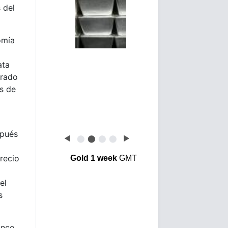
 del
omía
ata
erado
es de
spués
◀
⬤
⬤
⬤
⬤
▶
recio
Gold 1 week
GMT
el
s
anco