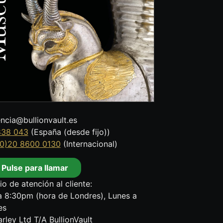
encia@bullionvault.es
838 043
(España (desde fijo))
0)20 8600 0130
(Internacional)
Pulse para llamar
io de atención al cliente:
 8:30pm (hora de Londres), Lunes a
es
rley Ltd T/A BullionVault