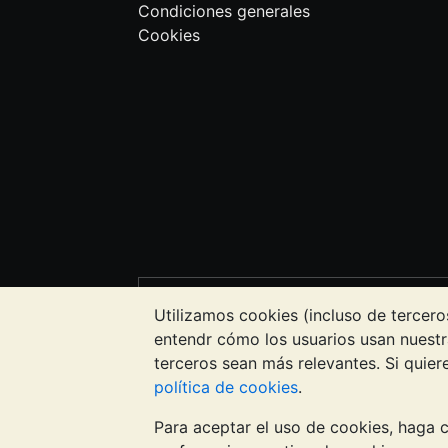
Condiciones generales
Cookies
NOTA:
El valor de los metales precioso
Utilizamos cookies (incluso de tercero
precios. Nada de lo contenido en los s
entendr cómo los usuarios usan nuestr
de inversión. Debería buscar asesorami
terceros sean más relevantes. Si quie
política de cookies
.
El servicio de BullionVault es propieda
Para aceptar el uso de cookies, haga cl
Ltd © 2026