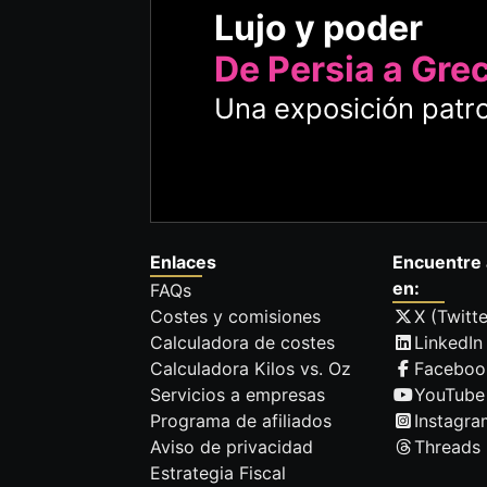
Lujo y poder
De Persia a Gre
Una exposición patro
Enlaces
Encuentre 
en:
FAQs
Costes y comisiones
X (Twitte
Calculadora de costes
LinkedIn
Calculadora Kilos vs. Oz
Faceboo
Servicios a empresas
YouTube
Programa de afiliados
Instagra
Aviso de privacidad
Threads
Estrategia Fiscal