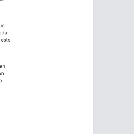
s
ue
ada
 este
 en
on
o