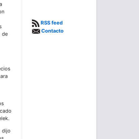
a
on
RSS feed
s
Contacto
o de
ecios
para
os
rcado
lek.
 dijo
os