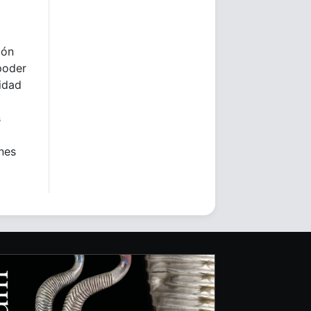
ión
poder
lidad
s
ones