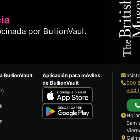
cia
cinada por BullionVault
a BullionVault
Aplicación para móviles
asist
de BullionVault
900 
+44 (
r)
k
Horar
m
9am a
Viern
Galma