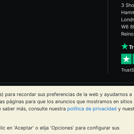
3 Sho
Hamm
Lond
W6 8
Reino
TrustS
s puede tanto bajar como subir. Las tendencias históricas n
s) para recordar sus preferencias de la web y ayudarnos a
itios web de BullionVault ni en ninguna de sus comunicacio
as páginas para que los anuncios que mostramos en sitios
ento profesional para determinar si poseer metales precio
re saber más, consulte nuestra
política de privacidad
y nues
d de Galmarley Limited, empresa registrada en Gran Bretañ
ic en 'Aceptar' o elija 'Opciones' para configurar sus