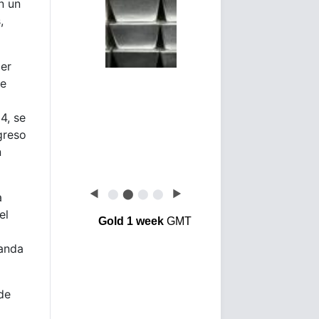
n un
,
er
de
4, se
greso
n
◀
⬤
⬤
⬤
⬤
▶
a
el
Gold 1 week
GMT
manda
de