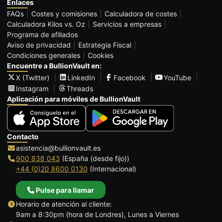
Enlaces
FAQs
Costes y comisiones
Calculadora de costes
Calculadora Kilos vs. Oz
Servicios a empresas
Programa de afiliados
Aviso de privacidad
Estrategia Fiscal
Condiciones generales
Cookies
Encuentre a BullionVault en:
X (Twitter)
LinkedIn
Facebook
YouTube
Instagram
Threads
Aplicación para móviles de BullionVault
Contacto
asistencia@bullionvault.es
900 838 043
(España (desde fijo))
+44 (0)20 8600 0130
(Internacional)
Pulse para llamar
Horario de atención al cliente:
9am a 8:30pm (hora de Londres), Lunes a Viernes