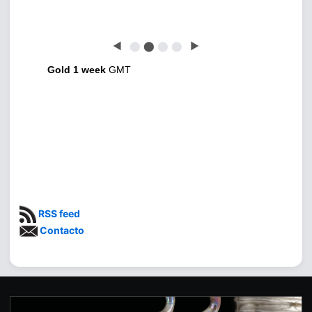
◀
⬤
⬤
⬤
⬤
▶
Gold 1 week
GMT
RSS feed
Contacto