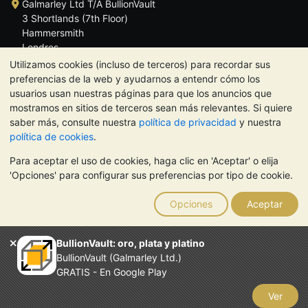
Galmarley Ltd T/A BullionVault
3 Shortlands (7th Floor)
Hammersmith
Londres
W6 8DA
Utilizamos cookies (incluso de terceros) para recordar sus
Reino Unido
preferencias de la web y ayudarnos a entendr cómo los
usuarios usan nuestras páginas para que los anuncios que
mostramos en sitios de terceros sean más relevantes. Si quiere
saber más, consulte nuestra
política de privacidad
y nuestra
política de cookies
.
TrustScore 4.5 | 284 reseñas
Para aceptar el uso de cookies, haga clic en 'Aceptar' o elija
NOTA:
El valor de los metales preciosos puede tanto bajar como
'Opciones' para configurar sus preferencias por tipo de cookie.
subir. Las tendencias históricas no garantizan la evolución
futura de los precios. Nada de lo contenido en los sitios web de
Opciones
Aceptar
BullionVault ni en ninguna de sus comunicaciones constituye
asesoramiento en materia de inversión. Debería buscar
asesoramiento profesional para determinar si poseer metales
BullionVault: oro, plata y platino
preciosos es adecuado para usted.
BullionVault (Galmarley Ltd.)
El servicio de BullionVault es propiedad de Galmarley Limited,
GRATIS - En Google Play
empresa registrada en Gran Bretaña con el número 4943684
BullionVault Ltd © 2026
Ver